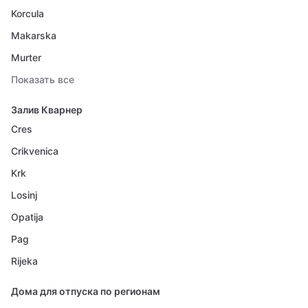
Korcula
Makarska
Murter
Показать все
Залив Кварнер
Cres
Crikvenica
Krk
Losinj
Opatija
Pag
Rijeka
Дома для отпуска по регионам