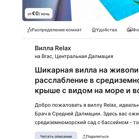
€0
от
/ ночь
Распределение комнат
Удобства
Фо
Вилла Relax
на Brac, Центральная Далмация
Шикарная вилла на живопи
расслабление в средиземн
крыше с видом на море и в
Добро пожаловать в виллу Relax, идеаль
Брач в Средней Далмации. Здесь вас ожи
средиземноморский сад с бассейном - то
утренним кофе или вечерними коктейлям
Читать описание
Поделиться