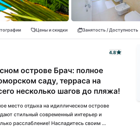
тографии
Цены и скидки
Занятость / Доступность
4.8
сном острове Брач: полное
оморском саду, терраса на
сего несколько шагов до пляжа!
ное место отдыха на идиллическом острове 
дают стильный современный интерьер и 
лько расслабление! Насладитесь своим 
и на крытой террасе с потрясающим видом на 