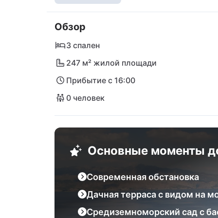
море. Прекрасный пляж находится всего в
очаровательный городок Супетар с паром
Обзор
отсюда. Исследуйте живописный остров 
Мильна или Бол, и позвольте себе очаро
3 спален
(Zlatni Rat). Близость к аэропорту Брач и
247 м² жилой площади
повседневность позади и погрузитесь в м
Прибытие с 16:00
0 человек
Основные моменты д
Современная обстановка
Дачная терраса с видом на м
Средиземноморский сад с б