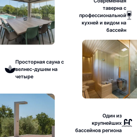
Современная
таверна с
профессиональной
кухней и видом на
бассейн
Просторная сауна с
велнес-душем на
четыре
Один из
крупнейших
бассейнов региона