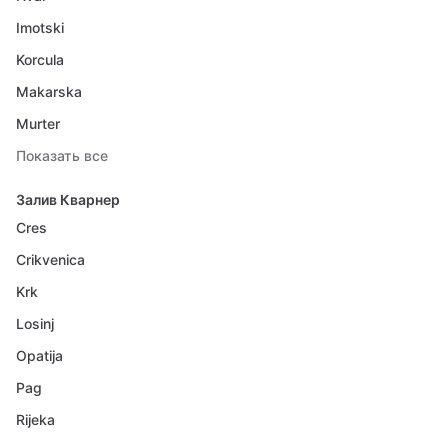
Imotski
Korcula
Makarska
Murter
Показать все
Залив Кварнер
Cres
Crikvenica
Krk
Losinj
Opatija
Pag
Rijeka