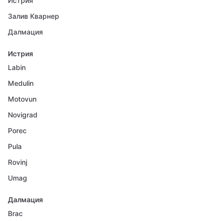
Истрия
Залив Кварнер
Далмация
Истрия
Labin
Medulin
Motovun
Novigrad
Porec
Pula
Rovinj
Umag
Далмация
Brac