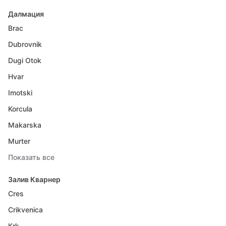
Далмация
Brac
Dubrovnik
Dugi Otok
Hvar
Imotski
Korcula
Makarska
Murter
Показать все
Залив Кварнер
Cres
Crikvenica
Krk