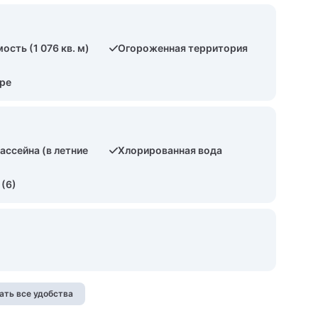
сть (1 076 кв. м)
Огороженная территория
оре
ассейна (в летние
Хлорированная вода
 (6)
ать все удобства