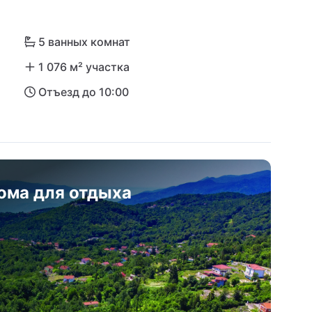
 Риека всего в 20 км, ближайший 
в 47 км.
5 ванных комнат
1 076 м² участка
Отъезд до 10:00
ома для отдыха