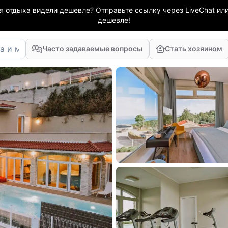
я отдыха видели дешевле? Отправьте ссылку через LiveChat или
дешевле!
Часто задаваемые вопросы
Стать хозяином