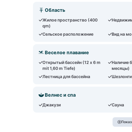
Область
Жилое пространство (400
Недвижимо
qm)
Сельское расположение
Вид на м
Веселое плавание
Открытый бассейн (12 x 6 m
Наличие б
mit 1,60 m Tiefe)
месяцы)
Лестница для бассейна
Шезлонги
Велнес и спа
Джакузи
Сауна
Показ