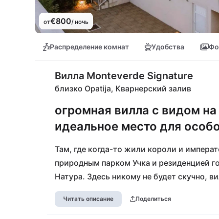
€800
от
/ ночь
Распределение комнат
Удобства
Фо
Вилла Monteverde Signature
близко Opatija, Кварнерский залив
огромная вилла с видом на
идеальное место для особо
Там, где когда-то жили короли и импера
природным парком Учка и резиденцией г
Натура. Здесь никому не будет скучно, в
особыми вещами. Вид на Кварнерский за
Читать описание
Поделиться
Учка Гора уникален. Сама собственность
сами! Многие пляжи Опатийской ривьеры 