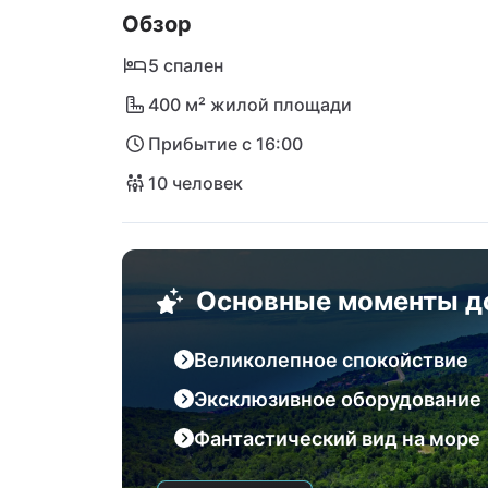
Обзор
автомобиле. Известный побережный город
международный аэропорт на острове Крк 
5 спален
400 м² жилой площади
Прибытие с 16:00
10 человек
Основные моменты д
Великолепное спокойствие
Эксклюзивное оборудование
Фантастический вид на море