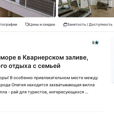
тографии
Цены и скидки
Занятость / Доступность
5
 море в Кварнерском заливе,
го отдыха с семьей
торы! В особенно привлекательном месте между 
орода Опатия находится захватывающая вилла 
илла - рай для туристов, интересующихся 
лив, крупнейшие острова Хорватии и мощный 
 не оставляет желаний открытыми, посмотрите 
можно доехать всего за несколько минут на 