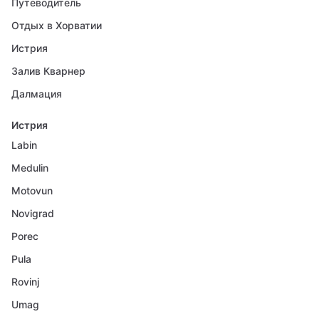
Путеводитель
Отдых в Хорватии
Истрия
Залив Кварнер
Далмация
Истрия
Labin
Medulin
Motovun
Novigrad
Porec
Pula
Rovinj
Umag