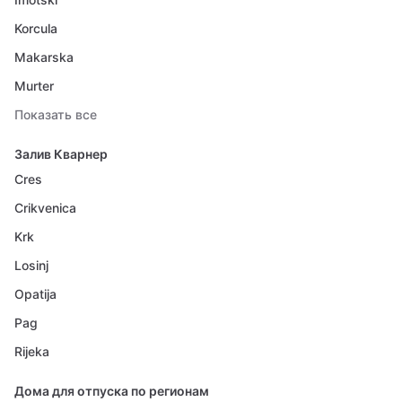
Korcula
Makarska
Murter
Показать все
Залив Кварнер
Cres
Crikvenica
Krk
Losinj
Opatija
Pag
Rijeka
Дома для отпуска по регионам