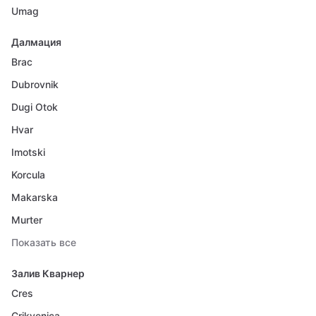
Umag
Далмация
Brac
Dubrovnik
Dugi Otok
Hvar
Imotski
Korcula
Makarska
Murter
Показать все
Залив Кварнер
Cres
Crikvenica