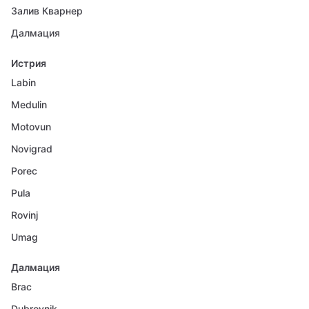
Залив Кварнер
Далмация
Истрия
Labin
Medulin
Motovun
Novigrad
Porec
Pula
Rovinj
Umag
Далмация
Brac
Dubrovnik