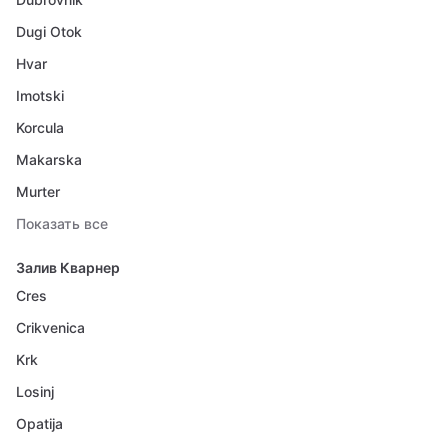
Dugi Otok
Hvar
Imotski
Korcula
Makarska
Murter
Показать все
Залив Кварнер
Cres
Crikvenica
Krk
Losinj
Opatija