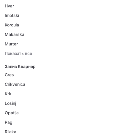
Hvar
Imotski
Korcula
Makarska
Murter
Показать все
Залив Кварнер
Cres
Crikvenica
Krk
Losinj
Opatija
Pag
Rijeka