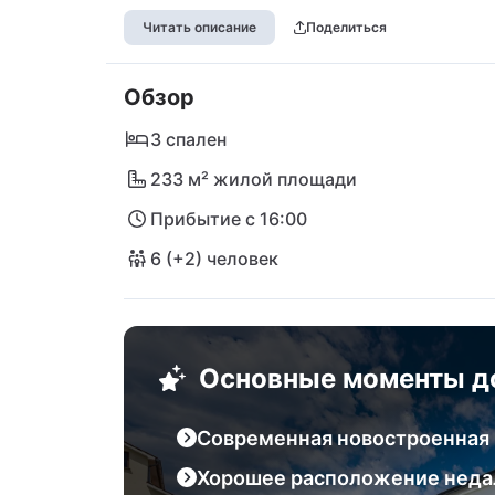
традиционной атмосферой и аутентичным
Читать описание
Поделиться
место предлагает отличные возможности
ближайших ресторанах и посещения мест
Обзор
продукты и сувениры. Кроме того, близо
прогуляться до побережья, где вы смож
3 спален
насладиться кристально чистым Адриати
233 м² жилой площади
исключительное сочетание уединения, ро
Прибытие с 16:00
удобствам, создавая идеальные условия 
6 (+2) человек
Основные моменты д
Современная новостроенная
Хорошее расположение неда