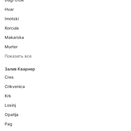
Hvar
Imotski
Korcula
Makarska
Murter
Показать все
Залив Кварнер
Cres
Crikvenica
Krk
Losinj
Opatija
Pag