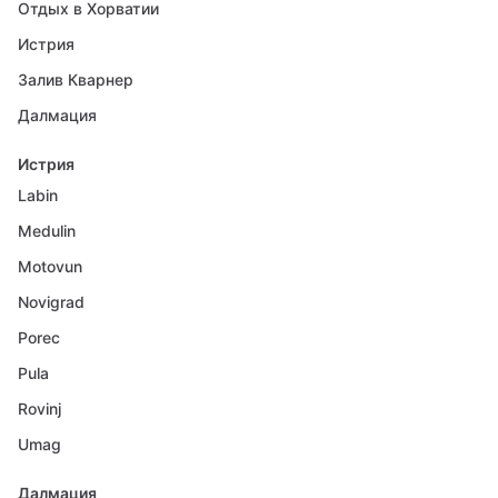
Отдых в Хорватии
Истрия
Залив Кварнер
Далмация
Истрия
Labin
Medulin
Motovun
Novigrad
Porec
Pula
Rovinj
Umag
Далмация