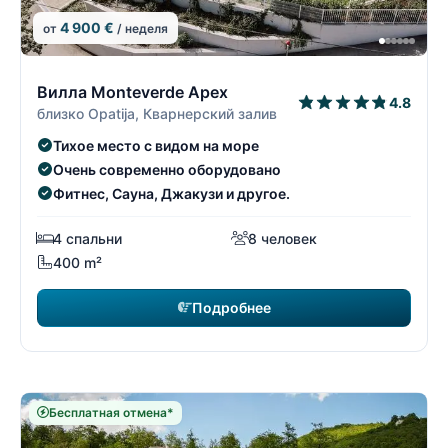
4 900 €
от
/ неделя
19/26
1
Вилла Monteverde Apex
4.8
близко Opatija, Кварнерский залив
Тихое место с видом на море
Очень современно оборудовано
Фитнес, Сауна, Джакузи и другое.
4 спальни
8 человек
400 m²
Подробнее
Бесплатная отмена*