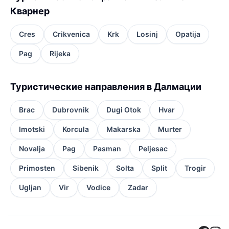
Кварнер
Cres
Crikvenica
Krk
Losinj
Opatija
Pag
Rijeka
Туристические направления в Далмации
Brac
Dubrovnik
Dugi Otok
Hvar
Imotski
Korcula
Makarska
Murter
Novalja
Pag
Pasman
Peljesac
Primosten
Sibenik
Solta
Split
Trogir
Ugljan
Vir
Vodice
Zadar