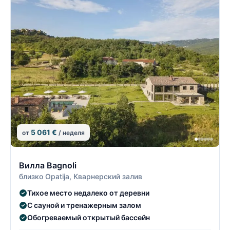
5 061 €
от
/ неделя
24/26
2
Вилла Bagnoli
близко Opatija, Кварнерский залив
Тихое место недалеко от деревни
С сауной и тренажерным залом
Обогреваемый открытый бассейн