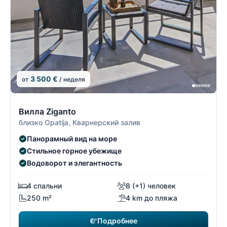
3 500 €
от
/ неделя
17/26
1
Вилла Ziganto
близко Opatija, Кварнерский залив
Панорамный вид на море
Стильное горное убежище
Водоворот и элегантность
4 спальни
8 (+1) человек
250 m²
4 km до пляжа
Подробнее