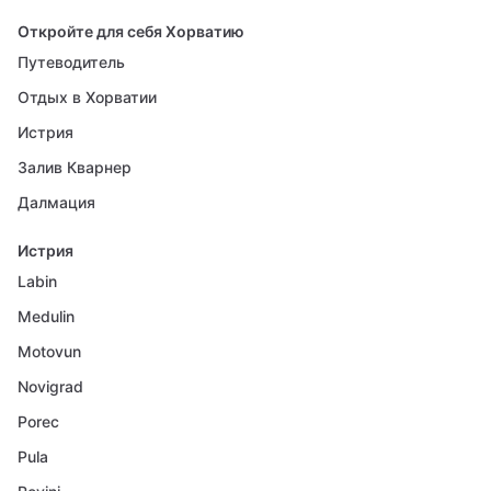
Откройте для себя Хорватию
Путеводитель
Отдых в Хорватии
Истрия
Залив Кварнер
Далмация
Истрия
Labin
Medulin
Motovun
Novigrad
Porec
Pula