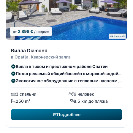
2 898 €
от
/ неделя
16/26
1
Вилла Diamond
в Opatija, Кварнерский залив
Вилла в тихом и престижном районе Опатии
Подогреваемый общий бассейн с морской водой и
видом на море
Экологичное оборудование с тепловым насосом,
солнечными батареями и электрозарядной
станцией
3 спальни
6 человек
250 m²
8.5 km до пляжа
Подробнее