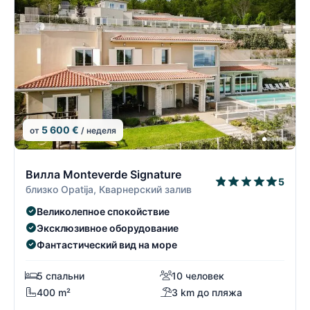
5 600 €
от
/ неделя
20/26
2
Вилла Monteverde Signature
5
близко Opatija, Кварнерский залив
Великолепное спокойствие
Эксклюзивное оборудование
Фантастический вид на море
5 спальни
10 человек
400 m²
3 km до пляжа