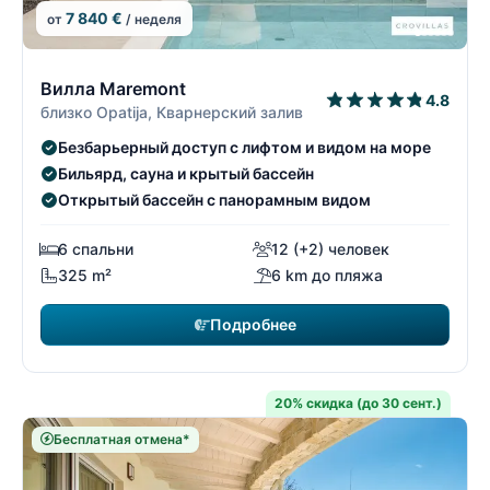
7 840 €
от
/ неделя
22/26
2
Вилла Maremont
4.8
близко Opatija, Кварнерский залив
Безбарьерный доступ с лифтом и видом на море
Бильярд, сауна и крытый бассейн
Открытый бассейн с панорамным видом
6 спальни
12 (+2) человек
325 m²
6 km до пляжа
Подробнее
20% скидка (до 30 сент.)
Бесплатная отмена*