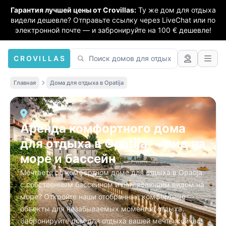
Гарантия лучшей цены от Crovillas:
Ту же дом для отдыха
видели дешевле? Отправьте ссылку через LiveChat или по
электронной почте — и забронируйте на 100 € дешевле!
CROVILLAS
Главная
Дома для отдыха в Opatija
Аренда комфортного дома
для отдыха в Opatija — вид на
море и бассейн
Мечтаете об комфортном доме для отдыха в Opatija
с собственным бассейном и потрясающим видом на
море? Откройте наши отобранные комфортные
объекты для незабываемых моментов отдыха.
Забронируйте дом для отдыха вашей мечты сейчас!