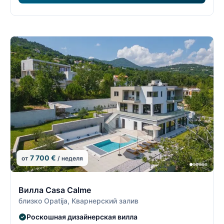
7 700 €
от
/ неделя
18/26
1
Вилла Casa Calme
близко Opatija, Кварнерский залив
Роскошная дизайнерская вилла