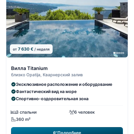
7 630 €
от
/ неделя
26/26
2
Вилла Titanium
близко Opatija, Кварнерский залив
Эксклюзивное расположение и оборудование
Фантастический вид на море
Спортивно-оздоровительная зона
3 спальни
6 человек
360 m²
Подробнее