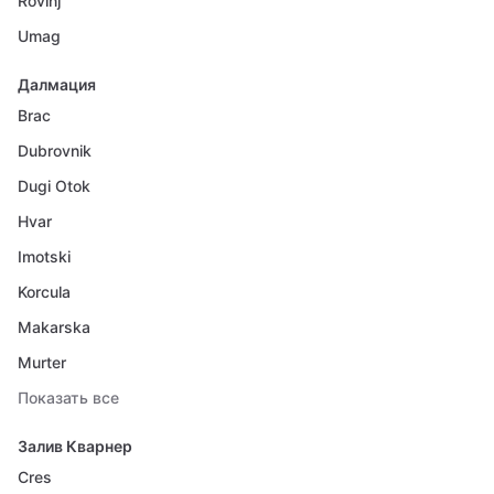
Rovinj
Umag
Далмация
Brac
Dubrovnik
Dugi Otok
Hvar
Imotski
Korcula
Makarska
Murter
Показать все
Залив Кварнер
Cres