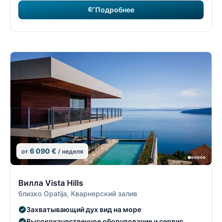
Подробнее
6 090 €
от
/ неделя
21/26
2
Вилла Vista Hills
близко Opatija, Кварнерский залив
Захватывающий дух вид на море
Высококачественное оборудование и сервис