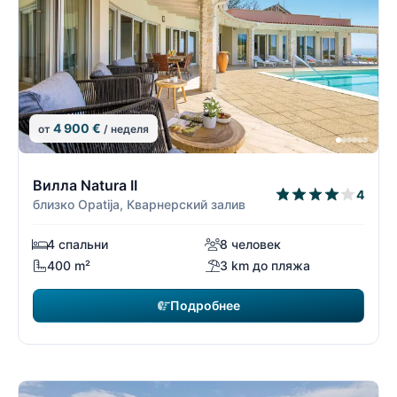
4 900 €
от
/ неделя
23/26
2
Вилла Natura II
4
близко Opatija, Кварнерский залив
4 спальни
8 человек
400 m²
3 km до пляжа
Подробнее