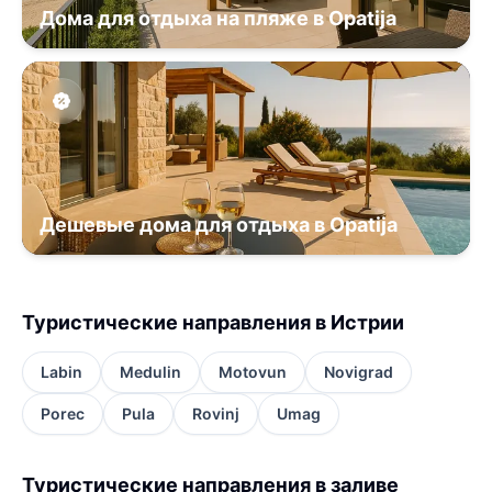
Дома для отдыха на пляже в Opatija
Дешевые дома для отдыха в Opatija
Туристические направления в Истрии
Labin
Medulin
Motovun
Novigrad
Porec
Pula
Rovinj
Umag
Туристические направления в заливе