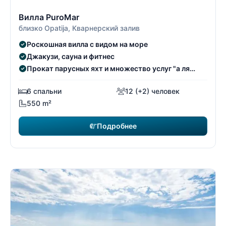
25/26
2
Вилла PuroMar
близко Opatija, Кварнерский залив
Роскошная вилла с видом на море
Джакузи, сауна и фитнес
Прокат парусных яхт и множество услуг "а ля
карт".
6 спальни
12 (+2) человек
550 m²
Подробнее