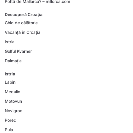
Poftă de Mallorca? – millorca.com
Descoperă Croația
Ghid de călătorie
Vacanță în Croația
Istria
Golful Kvarner
Dalmația
Istria
Labin
Medulin
Motovun
Novigrad
Porec
Pula