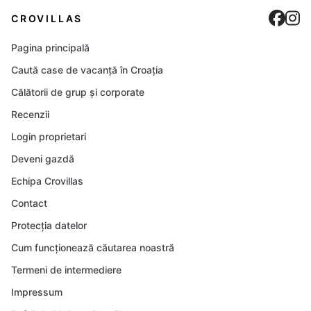
Cro
C
CROVILLAS
Pagina principală
Caută case de vacanță în Croația
Călătorii de grup și corporate
Recenzii
Login proprietari
Deveni gazdă
Echipa Crovillas
Contact
Protecția datelor
Cum funcționează căutarea noastră
Termeni de intermediere
Impressum