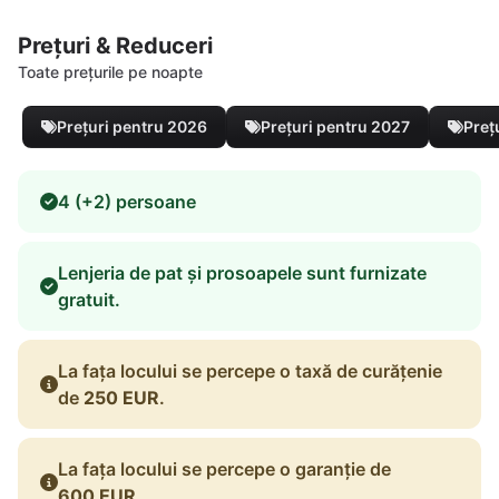
Prețuri & Reduceri
Toate prețurile pe noapte
Prețuri pentru 2026
Prețuri pentru 2027
Preț
4 (+2) persoane
Lenjeria de pat și prosoapele sunt furnizate
gratuit.
La fața locului se percepe o taxă de curățenie
de
250 EUR
.
La fața locului se percepe o garanție de
600 EUR
.