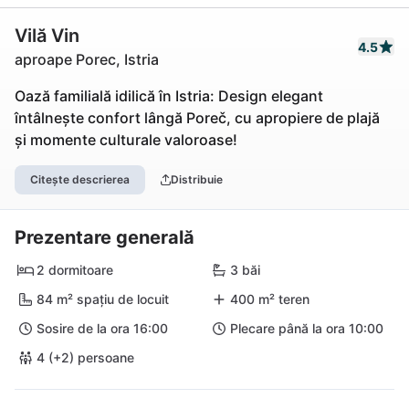
Vilă Vin
4.5
aproape Porec, Istria
Oază familială idilică în Istria: Design elegant
întâlnește confort lângă Poreč, cu apropiere de plajă
și momente culturale valoroase!
Citește descrierea
Distribuie
Prezentare generală
2 dormitoare
3 băi
84 m² spațiu de locuit
400 m² teren
Sosire de la ora 16:00
Plecare până la ora 10:00
4 (+2) persoane