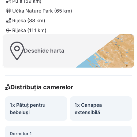
Pula (59 km)
Učka Nature Park (65 km)
Rijeka (88 km)
Rijeka (111 km)
Deschide harta
Distribuția camerelor
1x Pătuț pentru
1x Canapea
bebeluși
extensibilă
Dormitor 1