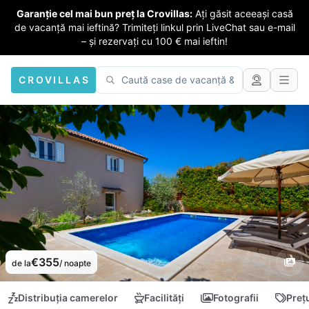
Garanție cel mai bun preț la Crovillas:
Ați găsit aceeași casă
de vacanță mai ieftină? Trimiteți linkul prin LiveChat sau e-mail
– și rezervați cu 100 € mai ieftin!
CROVILLAS
€355
de la
/ noapte
Distribuția camerelor
Facilități
Fotografii
Preț