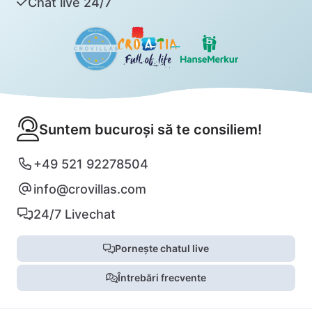
Chat live 24/7
Suntem bucuroși să te consiliem!
+49 521 92278504
info@crovillas.com
24/7 Livechat
Pornește chatul live
Întrebări frecvente