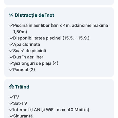
Distracție de înot
Piscină în aer liber (8m x 4m, adâncime maximă
1,50m)
Disponibilitatea piscinei (15.5. - 15.9.)
Apă clorinată
Scară de piscină
Duș în aer liber
Șezlonguri de plajă (4)
Parasol (2)
Trăind
TV
Sat-TV
Internet (LAN și WiFi, max. 40 Mbit/s)
Siguranță