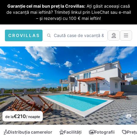
Garanție cel mai bun preț la Crovillas:
Ați găsit aceeași casă
de vacanță mai ieftină? Trimiteți linkul prin LiveChat sau e-mail
– și rezervați cu 100 € mai ieftin!
CROVILLAS
€210
de la
/ noapte
Distribuția camerelor
Facilități
Fotografii
Preț