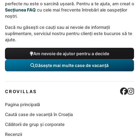
perfecte nu este o sarcină ușoară. Pentru a te ajuta, am creat o
Secțiunea FAQ
cu cele mai frecvente întrebări ale oaspeților
noștri.
Dacă nu găsești ce cauți sau ai nevoie de informații
suplimentare, serviciul nostru pentru clienți este bucuros să te
ajute.
Am nevoie de ajutor pentru a decide
Găsește mai multe case de vacanță
Cro
C
CROVILLAS
Pagina principală
Caută case de vacanță în Croația
Călătorii de grup și corporate
Recenzii