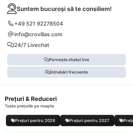
Suntem bucuroși să te consiliem!
+49 521 92278504
info@crovillas.com
24/7 Livechat
Pornește chatul live
Întrebări frecvente
Prețuri & Reduceri
Toate prețurile pe noapte
Prețuri pentru 2026
Prețuri pentru 2027
Preț