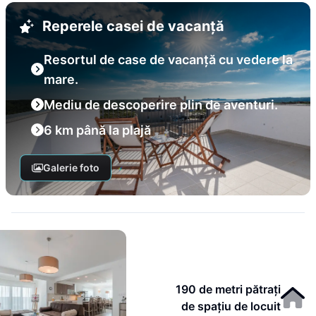
Reperele casei de vacanță
Resortul de case de vacanță cu vedere la
mare.
Mediu de descoperire plin de aventuri.
6 km până la plajă
Galerie foto
190 de metri pătrați
de spațiu de locuit