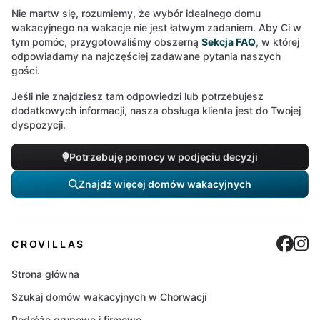
Nie martw się, rozumiemy, że wybór idealnego domu
wakacyjnego na wakacje nie jest łatwym zadaniem. Aby Ci w
tym pomóc, przygotowaliśmy obszerną
Sekcja FAQ
, w której
odpowiadamy na najczęściej zadawane pytania naszych
gości.
Jeśli nie znajdziesz tam odpowiedzi lub potrzebujesz
dodatkowych informacji, nasza obsługa klienta jest do Twojej
dyspozycji.
Potrzebuję pomocy w podjęciu decyzji
Znajdź więcej domów wakacyjnych
Cro
C
CROVILLAS
Strona główna
Szukaj domów wakacyjnych w Chorwacji
Podróże grupowe i firmowe