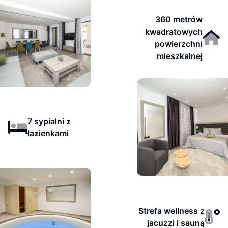
360 metrów
kwadratowych
powierzchni
mieszkalnej
7 sypialni z
łazienkami
Strefa wellness z
jacuzzi i sauną