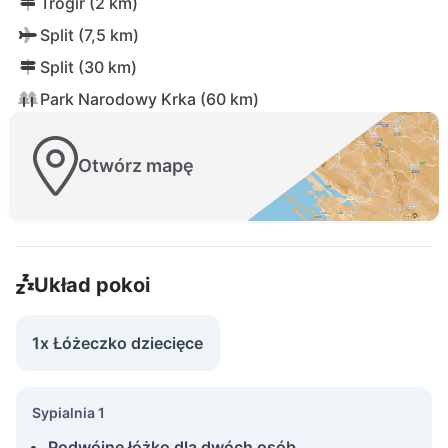
Trogir (2 km)
Split (7,5 km)
Split (30 km)
Park Narodowy Krka (60 km)
Otwórz mapę
Układ pokoi
1x Łóżeczko dziecięce
Sypialnia 1
Podwójne łóżko dla dwóch osób