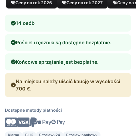
Ceny na rok 2026
Ceny na rok 2027
Ceny na 
14 osób
Pościel i ręczniki są dostępne bezpłatnie.
Końcowe sprzątanie jest bezpłatne.
Na miejscu należy uiścić kaucję w wysokości
700 €
.
Dostępne metody płatności
Klarna
BLIK
Przelewy24
Przelew bankowy