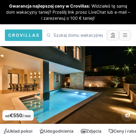
Gwarancja najlepszej ceny w Crovillas:
Widziałeś tę samą
dom wakacyjny taniej? Prześlij link przez LiveChat lub e-mail –
i zarezerwuj o 100 € taniej!
CROVILLAS
€550
od
/ noc
Układ pokoi
Udogodnienia
Zdjęcia
Ceny i rab