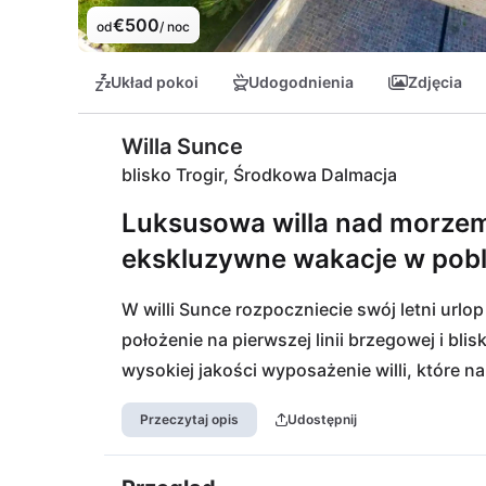
€500
od
/ noc
Układ pokoi
Udogodnienia
Zdjęcia
Willa Sunce
blisko Trogir, Środkowa Dalmacja
Luksusowa willa nad morzem 
ekskluzywne wakacje w pobli
W willi Sunce rozpoczniecie swój letni urlo
położenie na pierwszej linii brzegowej i blis
wysokiej jakości wyposażenie willi, które n
dni wakacyjne z waszymi najbliższymi. 2 km
Przeczytaj opis
Udostępnij
bezpośrednim sąsiedztwie i jest szczególni
sportów wodnych oraz liczne bary i restaura