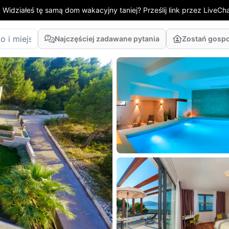
:
Widziałeś tę samą dom wakacyjny taniej? Prześlij link przez LiveChat
Najczęściej zadawane pytania
Zostań gosp