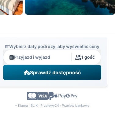
Wybierz daty podróży, aby wyświetlić ceny
Przyjazd i wyjazd
1 gość
Sprawdź dostępność
+ Klarna · BLIK · Przelewy24 · Przelew bankowy