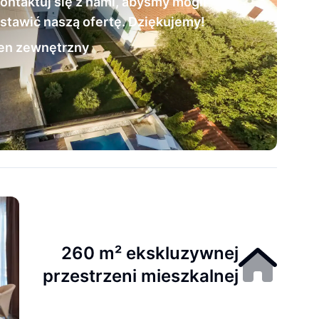
kontaktuj się z nami, abyśmy mogli
stawić naszą ofertę. Dziękujemy!
en zewnętrzny
260 m² ekskluzywnej
przestrzeni mieszkalnej