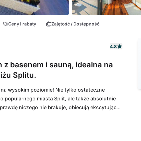
Ceny i rabaty
Zajętość / Dostępność
4.8
z basenem i sauną, idealna na
żu Splitu.
p na wysokim poziomie! Nie tylko ostateczne 
ko popularnego miasta Split, ale także absolutnie 
aprawdę niczego nie brakuje, obiecują ekscytujące 
 długa plaża Kopačańska znajduje się w 
e popularna ze względu na różnorodną ofertę 
cje. Miłośnicy kultury nie powinni przegapić 