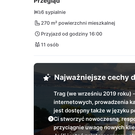
Przegląd
pięknego miasta portowego Trogir. 2000-le
urokiem i jest idealnym miejscem do spaceró
6 sypialnie
jest osiągalne po 40-minutowej podróży s
270 m² powierzchni mieszkalnej
Split (SPU) tylko po 15 minutach jazdy sa
Przyjazd od godziny 16:00
11 osób
Najważniejsze cechy
Trag (we wrześniu 2019 roku) -
internetowych, prowadzenia ka
jest dostępny także w języku 
Ci stworzyć nowoczesną, respo
przyciągnie uwagę nowych klien