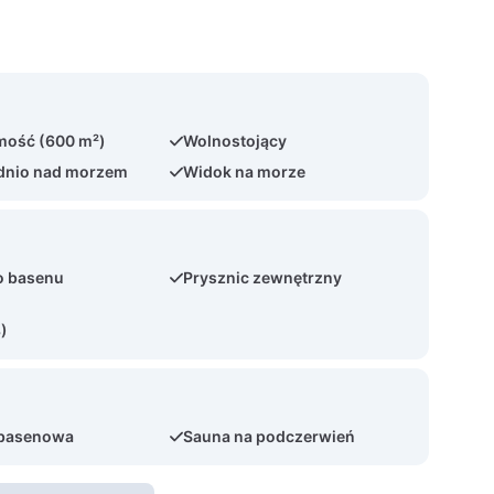
mość (600 m²)
Wolnostojący
dnio nad morzem
Widok na morze
o basenu
Prysznic zewnętrzny
3)
 basenowa
Sauna na podczerwień