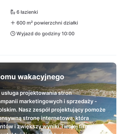
tni malowniczy Stary Miasto emanuje wyjątkowym 
w. Drugie co do wielkości miasto Chorwacji, Split, 
6 łazienki
amochodem, a międzynarodowy port lotniczy w 
600 m² powierzchni działki
mochodem.
Wyjazd do godziny 10:00
 domu wakacyjnego
 usługa projektowania stron
mpanii marketingowych i sprzedaży -
polskim. Nasz zespół projektujący pomoże
nsywną stronę internetową, która
tów i zwiększy wyniki Twojej firmy.