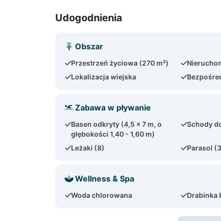
Udogodnienia
Obszar
Przestrzeń życiowa (270 m²)
Nierucho
Lokalizacja wiejska
Bezpośre
Zabawa w pływanie
Basen odkryty (4,5 x 7 m, o
Schody d
głębokości 1,40 - 1,60 m)
Leżaki (8)
Parasol (
Wellness & Spa
Woda chlorowana
Drabinka