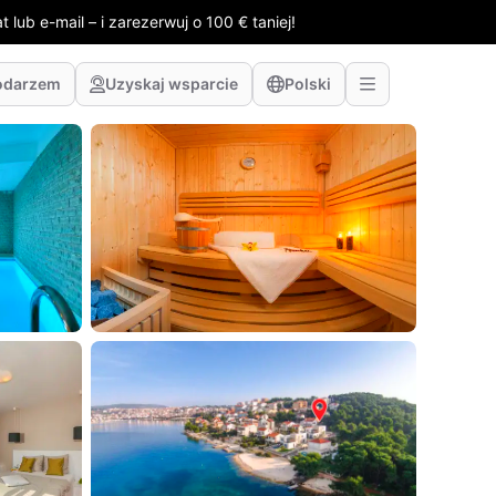
 lub e-mail – i zarezerwuj o 100 € taniej!
odarzem
Uzyskaj wsparcie
Polski