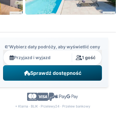
Wybierz daty podróży, aby wyświetlić ceny
Przyjazd i wyjazd
1 gość
Sprawdź dostępność
+ Klarna · BLIK · Przelewy24 · Przelew bankowy