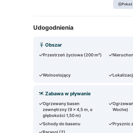
Pokaż
Udogodnienia
Obszar
Przestrzeń życiowa (200 m²)
Nieruchom
Wolnostojący
Lokalizac
Zabawa w pływanie
Ogrzewany basen
Ogrzewani
zewnętrzny (9 x 4,5 m, o
Woche)
głębokości 1,50 m)
Schody do basenu
Prysznic 
Parasol (2)