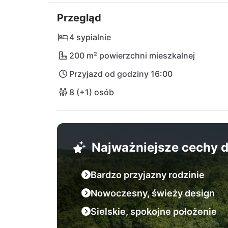
znajduje się tylko 5 km stąd. Miłośnicy pr
Przegląd
przyrody Učka – idealnym na wędrówki i konta
nie stoi na przeszkodzie Twoim wymarzony
4 sypialnie
wyjątkowemu miejscu na odpoczynek!
200 m² powierzchni mieszkalnej
Przyjazd od godziny 16:00
8 (+1) osób
Najważniejsze cechy
Bardzo przyjazny rodzinie
Nowoczesny, świeży design
Sielskie, spokojne położenie