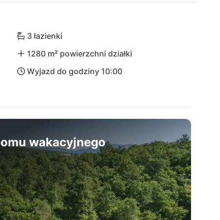
zygód mogą zainteresować się imponującym parkiem 
kt z naturą! Dzięki bliskości lotniska w Puli nic 
m wakacjom. Pozwól się oczarować temu 
3 łazienki
1280 m² powierzchni działki
Wyjazd do godziny 10:00
 domu wakacyjnego