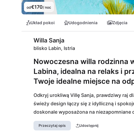
€170
od
/ noc
Układ pokoi
Udogodnienia
Zdjęcia
Willa Sanja
blisko Labin, Istria
Nowoczesna willa rodzinna w i
Labina, idealna na relaks i 
Twoje idealne miejsce na od
Odkryj urokliwą Villę Sanja, prawdziwy raj d
świeży design łączy się z idylliczną i spokojn
doskonale wyposażona na niezapomniane dni 
znajdziesz wszystko na codzienne potrzeby 
Przeczytaj opis
Udostępnij
wyśmienitymi potrawami w pobliskiej restaura