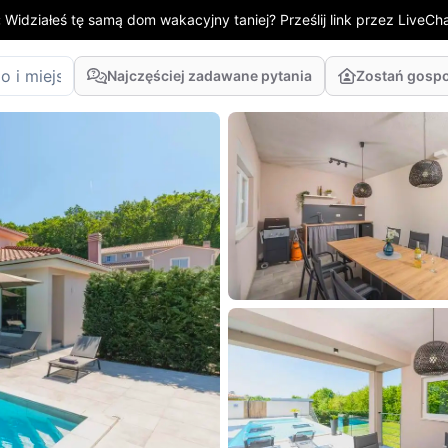
:
Widziałeś tę samą dom wakacyjny taniej? Prześlij link przez LiveChat
Najczęściej zadawane pytania
Zostań gosp