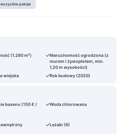
 wszystkie pokoje
ość (1.280 m²)
Nieruchomość ogrodzona (z
murem i żywopłotem, min.
1,20 m wysokości)
ja wiejska
Rok budowy (2020)
e basenu (150 € /
Woda chlorowana
zewnętrzny
Leżaki (6)