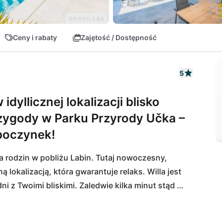
Ceny i rabaty
Zajętość / Dostępność
5
dyllicznej lokalizacji blisko
przygody w Parku Przyrody Učka –
poczynek!
la rodzin w pobliżu Labin. Tutaj nowoczesny, 
ą lokalizacją, która gwarantuje relaks. Willa jest 
z Twoimi bliskimi. Zaledwie kilka minut stąd 
oraz supermarket Plodine. Delektuj się 
cji Kvarner lub odkryj urokliwe Labin, które 