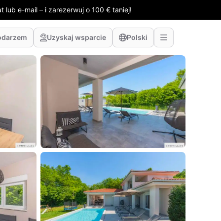
 lub e-mail – i zarezerwuj o 100 € taniej!
odarzem
Uzyskaj wsparcie
Polski