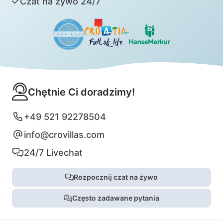
Czat na żywo 24/7
Chętnie Ci doradzimy!
+49 521 92278504
info@crovillas.com
24/7 Livechat
Rozpocznij czat na żywo
Często zadawane pytania