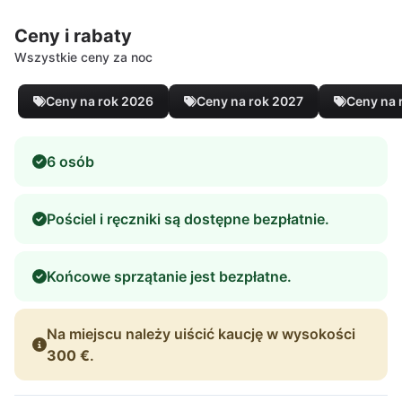
Ceny i rabaty
Wszystkie ceny za noc
Ceny na rok 2026
Ceny na rok 2027
Ceny na 
6 osób
Pościel i ręczniki są dostępne bezpłatnie.
Końcowe sprzątanie jest bezpłatne.
Na miejscu należy uiścić kaucję w wysokości
300 €
.