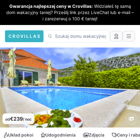
Gwarancja najlepszej ceny w Crovillas:
Widziałeś tę samą
dom wakacyjny taniej? Prześlij link przez LiveChat lub e-mail –
i zarezerwuj o 100 € taniej!
CROVILLAS
€239
od
/ noc
Układ pokoi
Udogodnienia
Zdjęcia
Ceny i rab