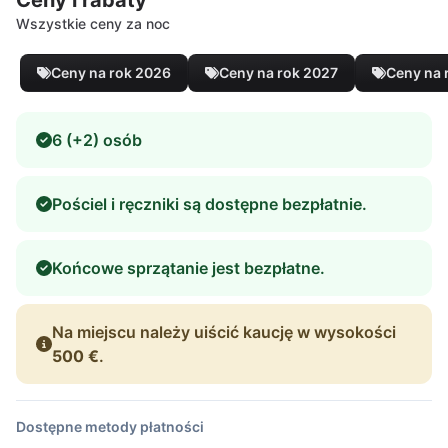
Wszystkie ceny za noc
Ceny na rok 2026
Ceny na rok 2027
Ceny na 
6 (+2) osób
Pościel i ręczniki są dostępne bezpłatnie.
Końcowe sprzątanie jest bezpłatne.
Na miejscu należy uiścić kaucję w wysokości
500 €
.
Dostępne metody płatności