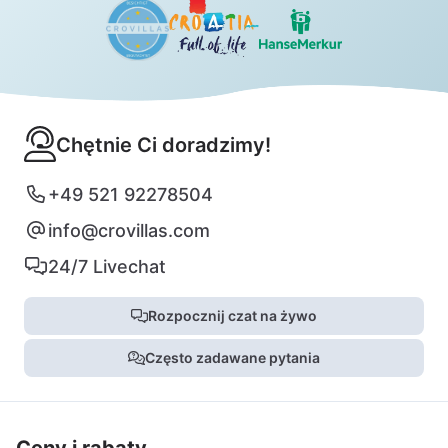
Chętnie Ci doradzimy!
+49 521 92278504
info@crovillas.com
24/7 Livechat
Rozpocznij czat na żywo
Często zadawane pytania
Ceny i rabaty