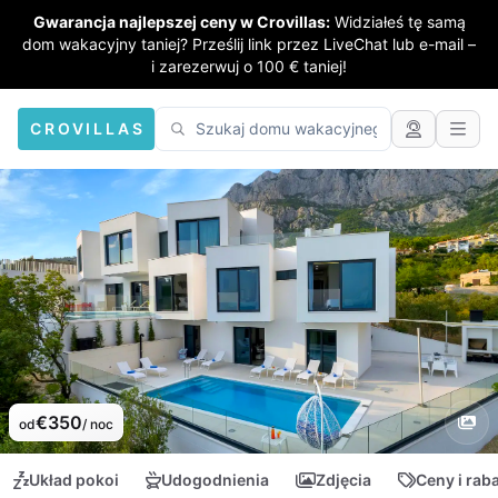
Gwarancja najlepszej ceny w Crovillas:
Widziałeś tę samą
dom wakacyjny taniej? Prześlij link przez LiveChat lub e-mail –
i zarezerwuj o 100 € taniej!
CROVILLAS
€350
od
/ noc
Układ pokoi
Udogodnienia
Zdjęcia
Ceny i rab