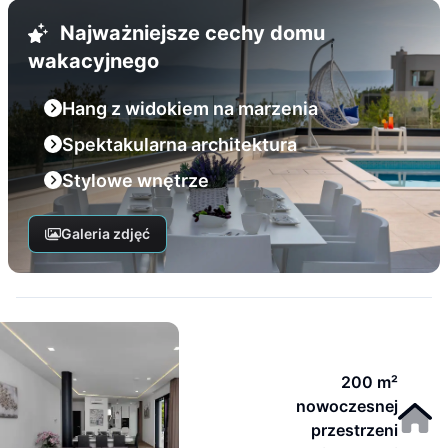
Najważniejsze cechy domu
wakacyjnego
Hang z widokiem na marzenia
Spektakularna architektura
Stylowe wnętrze
Galeria zdjęć
200 m²
nowoczesnej
przestrzeni