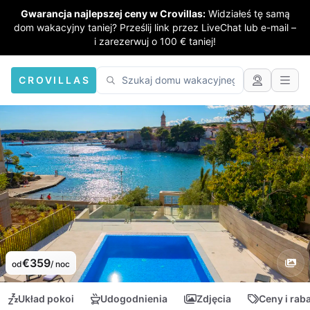
Gwarancja najlepszej ceny w Crovillas:
Widziałeś tę samą
dom wakacyjny taniej? Prześlij link przez LiveChat lub e-mail –
i zarezerwuj o 100 € taniej!
CROVILLAS
€359
od
/ noc
Układ pokoi
Udogodnienia
Zdjęcia
Ceny i rab