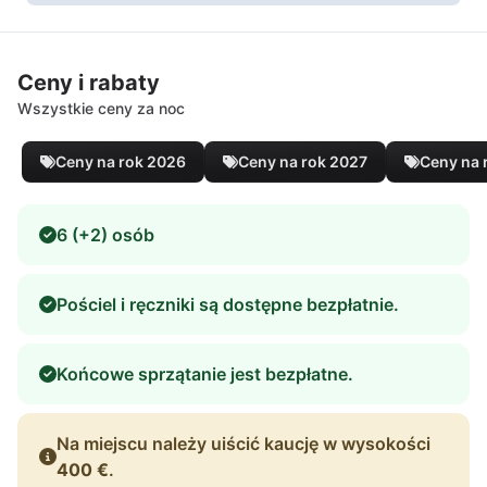
Ceny i rabaty
Wszystkie ceny za noc
Ceny na rok 2026
Ceny na rok 2027
Ceny na 
6 (+2) osób
Pościel i ręczniki są dostępne bezpłatnie.
Końcowe sprzątanie jest bezpłatne.
Na miejscu należy uiścić kaucję w wysokości
400 €
.