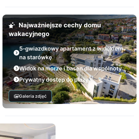
Najważniejsze cechy domu
wakacyjnego
5-gwiazdkowy apartament z widokiem
na starówkę
Widok na morze i basen dla wspólnoty
Prywatny dostęp do plaży
Galeria zdjęć