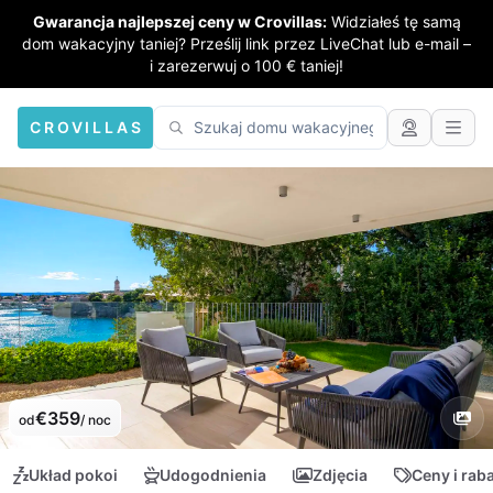
Gwarancja najlepszej ceny w Crovillas:
Widziałeś tę samą
dom wakacyjny taniej? Prześlij link przez LiveChat lub e-mail –
i zarezerwuj o 100 € taniej!
CROVILLAS
€359
od
/ noc
Układ pokoi
Udogodnienia
Zdjęcia
Ceny i rab