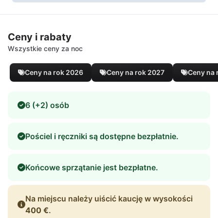
Ceny i rabaty
Wszystkie ceny za noc
Ceny na rok 2026
Ceny na rok 2027
Ceny na 
6 (+2) osób
Pościel i ręczniki są dostępne bezpłatnie.
Końcowe sprzątanie jest bezpłatne.
Na miejscu należy uiścić kaucję w wysokości
400 €
.