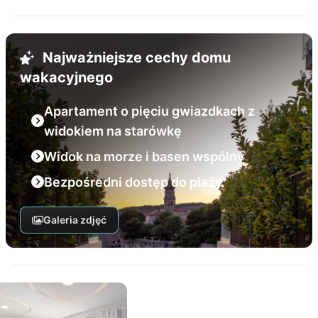
Najważniejsze cechy domu
wakacyjnego
Apartament o pięciu gwiazdkach z
widokiem na starówkę
Widok na morze i basen wspólny
Bezpośredni dostęp do plaży
Galeria zdjęć