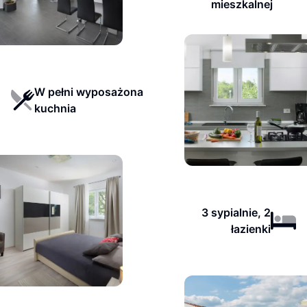
mieszkalnej
W pełni wyposażona
kuchnia
3 sypialnie, 2
łazienki