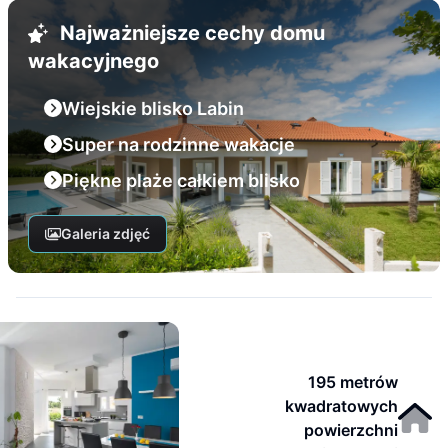
Najważniejsze cechy domu
wakacyjnego
Wiejskie blisko Labin
Super na rodzinne wakacje
Piękne plaże całkiem blisko
Galeria zdjęć
195 metrów
kwadratowych
powierzchni