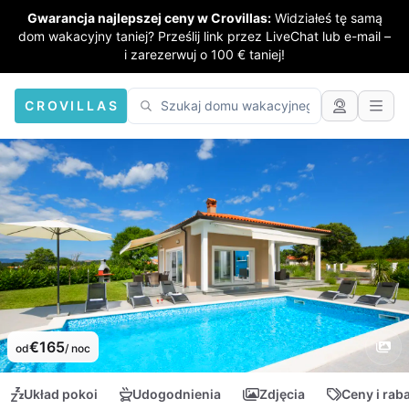
Gwarancja najlepszej ceny w Crovillas:
Widziałeś tę samą
dom wakacyjny taniej? Prześlij link przez LiveChat lub e-mail –
i zarezerwuj o 100 € taniej!
CROVILLAS
€165
od
/ noc
Układ pokoi
Udogodnienia
Zdjęcia
Ceny i rab