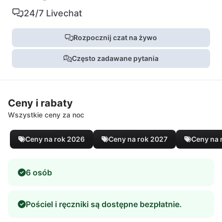
24/7 Livechat
Rozpocznij czat na żywo
Często zadawane pytania
Ceny i rabaty
Wszystkie ceny za noc
Ceny na rok 2026
Ceny na rok 2027
Ceny na 
6 osób
Pościel i ręczniki są dostępne bezpłatnie.