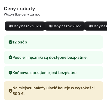
Ceny i rabaty
Wszystkie ceny za noc
Ceny na rok 2026
Ceny na rok 2027
Ceny na 
12 osób
Pościel i ręczniki są dostępne bezpłatnie.
Końcowe sprzątanie jest bezpłatne.
Na miejscu należy uiścić kaucję w wysokości
500 €
.