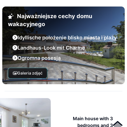
Najważniejsze cechy domu
wakacyjnego
Idyllische położenie blisko miasta i plaży
Landhaus-Look mit Charme
Ogromna posesja
Galeria zdjęć
Main house with 3
bedrooms and 3