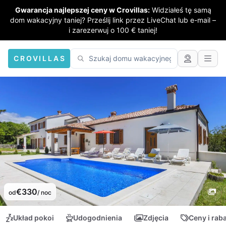
Gwarancja najlepszej ceny w Crovillas:
Widziałeś tę samą
dom wakacyjny taniej? Prześlij link przez LiveChat lub e-mail –
i zarezerwuj o 100 € taniej!
CROVILLAS
€330
od
/ noc
Układ pokoi
Udogodnienia
Zdjęcia
Ceny i rab