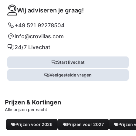
Wij adviseren je graag!
+49 521 92278504
info@crovillas.com
24/7 Livechat
Start livechat
Veelgestelde vragen
Prijzen & Kortingen
Alle prijzen per nacht
Prijzen voor 2026
Prijzen voor 2027
Prijzen 