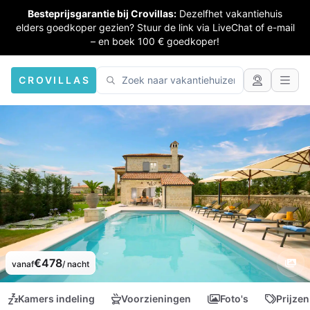
Besteprijsgarantie bij Crovillas:
Dezelfhet vakantiehuis
elders goedkoper gezien? Stuur de link via LiveChat of e-mail
– en boek 100 € goedkoper!
CROVILLAS
€478
vanaf
/ nacht
Kamers indeling
Voorzieningen
Foto's
Prijzen