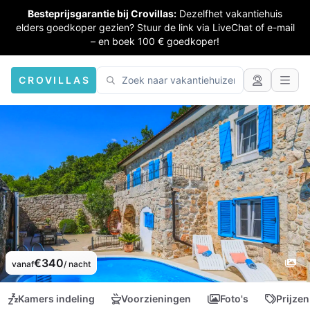
Besteprijsgarantie bij Crovillas:
Dezelfhet vakantiehuis
elders goedkoper gezien? Stuur de link via LiveChat of e-mail
– en boek 100 € goedkoper!
CROVILLAS
€340
vanaf
/ nacht
Kamers indeling
Voorzieningen
Foto's
Prijzen