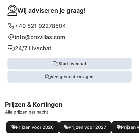
Wij adviseren je graag!
+49 521 92278504
info@crovillas.com
24/7 Livechat
Start livechat
Veelgestelde vragen
Prijzen & Kortingen
Alle prijzen per nacht
Prijzen voor 2026
Prijzen voor 2027
Prijzen 