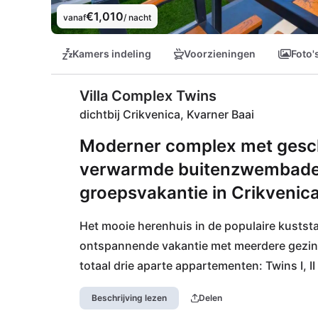
€1,010
vanaf
/ nacht
Kamers indeling
Voorzieningen
Foto'
Villa Complex Twins
dichtbij Crikvenica, Kvarner Baai
Moderner complex met ges
verwarmde buitenzwembaden
groepsvakantie in Crikvenica
Het mooie herenhuis in de populaire kuststad
ontspannende vakantie met meerdere gezinne
totaal drie aparte appartementen: Twins I, II 
staan er drie verwarmbare buitenzwembaden t
Beschrijving lezen
Delen
ligging in de stad vinden jullie supermarkte