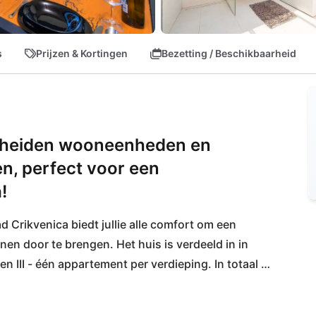
s
Prijzen & Kortingen
Bezetting / Beschikbaarheid
cheiden wooneenheden en
, perfect voor een
!
 Crikvenica biedt jullie alle comfort om een 
n door te brengen. Het huis is verdeeld in in 
en III - één appartement per verdieping. In totaal 
ot jullie beschikking in het complex. Door de 
n en restaurants in de directe omgeving. Bovendien 