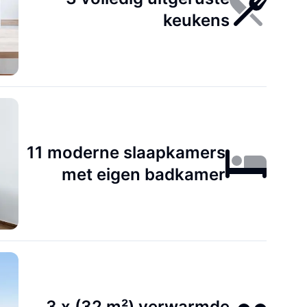
keukens
11 moderne slaapkamers
met eigen badkamer
3 x (32 m²) verwarmde