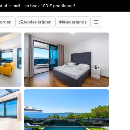
at of e-mail – en boek 100 € goedkoper!
worden
Advies krijgen
Nederlands