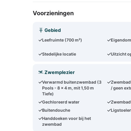
Voorzieningen
Gebied
Leefruimte (700 m²)
Eigendom
Stedelijke locatie
Uitzicht o
Zwemplezier
Verwarmd buitenzwembad (3
Zwembad
Pools - 8 x 4 m, mit 1,50 m
/ geen ext
Tiefe)
Gechloreerd water
Zwembad
Buitendouche
Ligstoele
Handdoeken voor bij het
zwembad