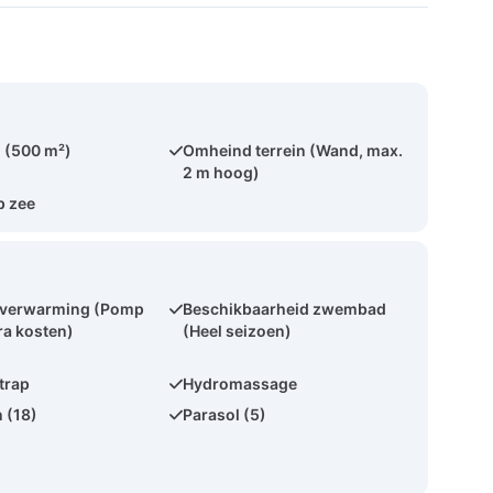
 (500 m²)
Omheind terrein (Wand, max.
2 m hoog)
p zee
verwarming (Pomp
Beschikbaarheid zwembad
ra kosten)
(Heel seizoen)
trap
Hydromassage
n (18)
Parasol (5)