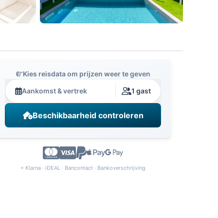
Kies reisdata om prijzen weer te geven
Aankomst & vertrek
1 gast
Beschikbaarheid controleren
+ Klarna · iDEAL · Bancontact · Bankoverschrijving