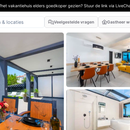
fhet vakantiehuis elders goedkoper gezien? Stuur de link via LiveCh
Veelgestelde vragen
Gastheer 