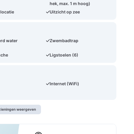
hek, max. 1 m hoog)
 locatie
Uitzicht op zee
rd water
Zwembadtrap
uche
Ligstoelen (6)
Internet (WiFi)
rzieningen weergeven