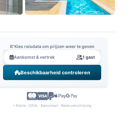
Kies reisdata om prijzen weer te geven
Aankomst & vertrek
1 gast
Beschikbaarheid controleren
+ Klarna · iDEAL · Bancontact · Bankoverschrijving