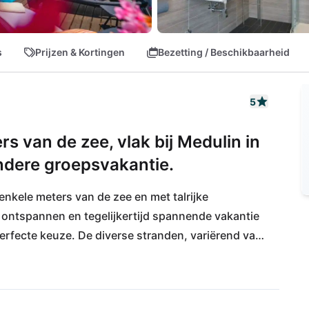
s
Prijzen & Kortingen
Bezetting / Beschikbaarheid
5
s van de zee, vlak bij Medulin in
ondere groepsvakantie.
enkele meters van de zee en met talrijke 
n ontspannen en tegelijkertijd spannende vakantie 
 perfecte keuze. De diverse stranden, variërend van 
ieden de optimale verscheidenheid. Ook het 
kele kilometers afstand en is een opwindende 
watersportfans kunnen hier hun hart ophalen. 