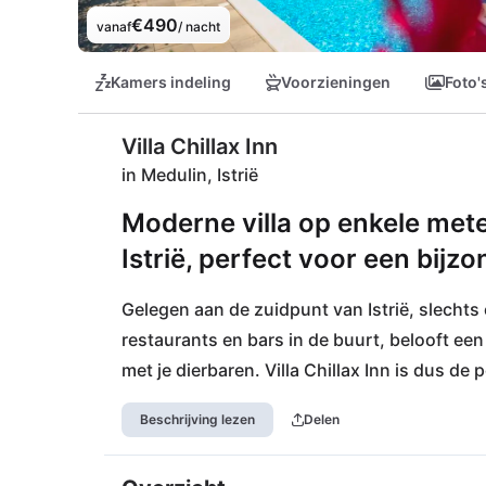
€490
vanaf
/ nacht
Kamers indeling
Voorzieningen
Foto'
Villa Chillax Inn
in Medulin, Istrië
Moderne villa op enkele meter
Istrië, perfect voor een bijz
Gelegen aan de zuidpunt van Istrië, slechts 
restaurants en bars in de buurt, belooft ee
met je dierbaren. Villa Chillax Inn is dus de
kiezelsteen, zand tot rotsachtige baaien, b
Beschrijving lezen
Delen
natuurpark Kap Kamenjak ligt op slechts en
bestemming voor een excursie. Snorkel- en 