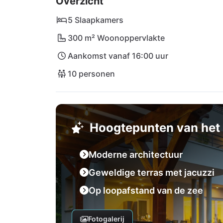
Overzicht
Cultuurliefhebbers en winkelfans komen natu
kun je gezellig door de straatjes slenteren
5 Slaapkamers
van Medulin zijn cafés en restaurants te vind
300 m² Woonoppervlakte
sluit de dag af met uitzicht op de zee. De i
Aankomst vanaf 16:00 uur
zich op 12 km van de villa.
10 personen
Hoogtepunten van het 
Moderne architectuur
Geweldige terras met jacuzzi
Op loopafstand van de zee
Fotogalerij