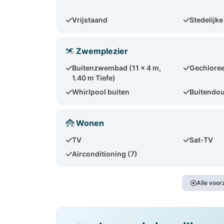
Vrijstaand
Stedelijke
Zwemplezier
Buitenzwembad (11 x 4 m,
Gechloree
1.40 m Tiefe)
Whirlpool buiten
Buitendo
Wonen
TV
Sat-TV
Airconditioning (7)
Alle voo