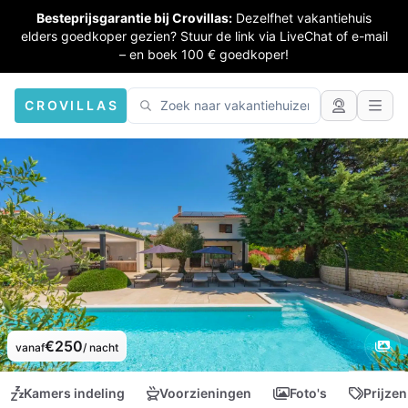
Besteprijsgarantie bij Crovillas:
Dezelfhet vakantiehuis
elders goedkoper gezien? Stuur de link via LiveChat of e-mail
– en boek 100 € goedkoper!
CROVILLAS
€250
vanaf
/ nacht
Kamers indeling
Voorzieningen
Foto's
Prijzen