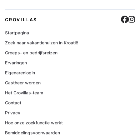
Cro
C
CROVILLAS
Startpagina
Zoek naar vakantiehuizen in Kroatië
Groeps- en bedrijfsreizen
Ervaringen
Eigenarenlogin
Gastheer worden
Het Crovillas-team
Contact
Privacy
Hoe onze zoekfunctie werkt
Bemiddelingsvoorwaarden