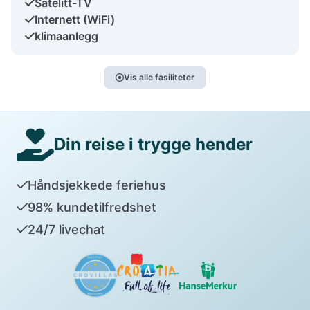
Satelitt-TV
Internett (WiFi)
klimaanlegg
Vis alle fasiliteter
Din reise i trygge hender
Håndsjekkede feriehus
98% kundetilfredshet
24/7 livechat