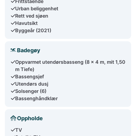
Frittstående
Urban beliggenhet
Rett ved sjøen
Havutsikt
Byggeår (2021)
Badegøy
Oppvarmet utendørsbasseng (8 x 4 m, mit 1,50
m Tiefe)
Bassengsjef
Utendørs dusj
Solsenger (6)
Bassenghåndklær
Oppholde
TV