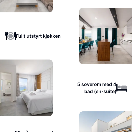
Fullt utstyrt kjøkken
5 soverom med 4
bad (en-suite)