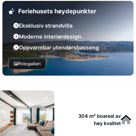
Feriehusets høydepunkter
Eksklusiv strandvilla
Moderne interiørdesign.
Oppvarmbar utendørsbasseng
Fotogalleri
304 m² boareal av
høy kvalitet