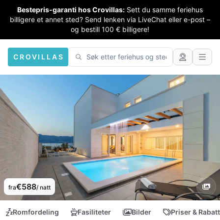
Bestepris-garanti hos Crovillas:
Sett du samme feriehus
billigere et annet sted? Send lenken via LiveChat eller e-post –
og bestill 100 € billigere!
CROVILLAS
€588
fra
/ natt
Romfordeling
Fasiliteter
Bilder
Priser & Rabat