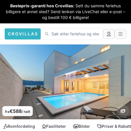
Bestepris-garanti hos Crovillas:
Sett du samme feriehus
billigere et annet sted? Send lenken via LiveChat eller e-post –
og bestill 100 € billigere!
CROVILLAS
€588
fra
/ natt
Romfordeling
Fasiliteter
Bilder
Priser & Rabat