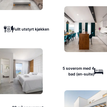
Fullt utstyrt kjøkken
5 soverom med 4
bad (en-suite)