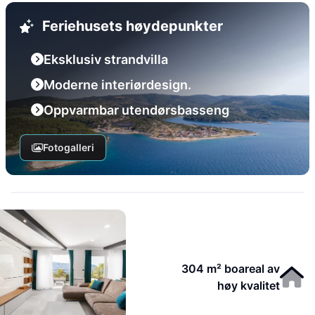
Feriehusets høydepunkter
Eksklusiv strandvilla
Moderne interiørdesign.
Oppvarmbar utendørsbasseng
Fotogalleri
304 m² boareal av
høy kvalitet