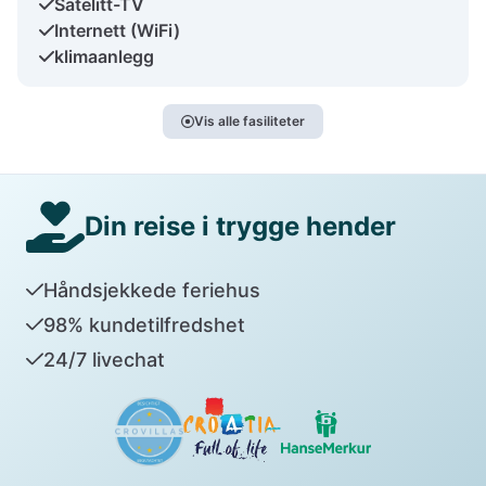
Satelitt-TV
Internett (WiFi)
klimaanlegg
Vis alle fasiliteter
Din reise i trygge hender
Håndsjekkede feriehus
98% kundetilfredshet
24/7 livechat