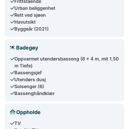
Frittstående
Urban beliggenhet
Rett ved sjøen
Havutsikt
Byggeår (2021)
Badegøy
Oppvarmet utendørsbasseng (8 x 4 m, mit 1,50
m Tiefe)
Bassengsjef
Utendørs dusj
Solsenger (6)
Bassenghåndklær
Oppholde
TV