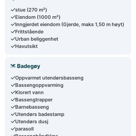
stue (270 m²)
Eiendom (1000 m²)
Inngjerdet eiendom (Gjerde, maks 1,50 m høyt)
Frittstående
Urban beliggenhet
Havutsikt
Badegøy
Oppvarmet utendørsbasseng
Bassengoppvarming
Klorert vann
Bassengtrapper
Barnebasseng
Utendørs badestamp
Utendørs dusj
parasoll
Bassenghåndklær