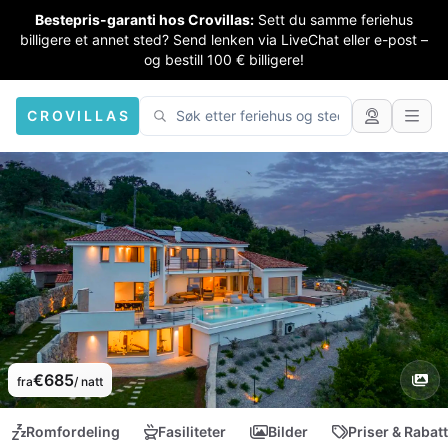
Bestepris-garanti hos Crovillas:
Sett du samme feriehus
billigere et annet sted? Send lenken via LiveChat eller e-post –
og bestill 100 € billigere!
CROVILLAS
€685
fra
/ natt
Romfordeling
Fasiliteter
Bilder
Priser & Rabat