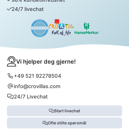
24/7 livechat
Vi hjelper deg gjerne!
+49 521 92278504
info@crovillas.com
24/7 Livechat
Start livechat
Ofte stilte spørsmål