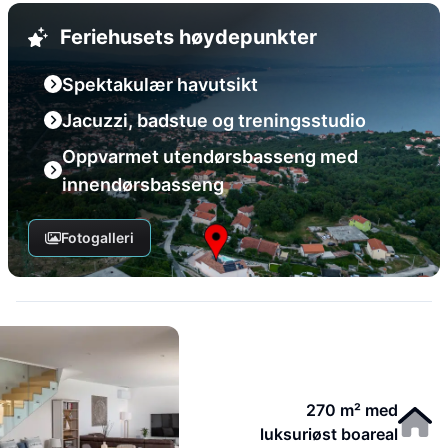
Feriehusets høydepunkter
Spektakulær havutsikt
Jacuzzi, badstue og treningsstudio
Oppvarmet utendørsbasseng med
innendørsbasseng
Fotogalleri
270 m² med
luksuriøst boareal