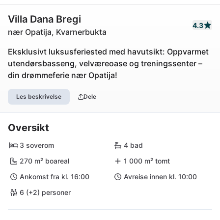
Villa Dana Bregi
4.3
nær Opatija, Kvarnerbukta
Eksklusivt luksusferiested med havutsikt: Oppvarmet
utendørsbasseng, velværeoase og treningssenter –
din drømmeferie nær Opatija!
Les beskrivelse
Dele
Oversikt
3 soverom
4 bad
270 m² boareal
1 000 m² tomt
Ankomst fra kl. 16:00
Avreise innen kl. 10:00
6 (+2) personer