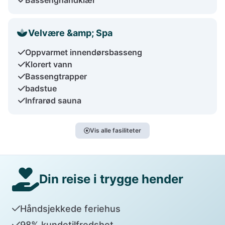
Velvære &amp; Spa
Oppvarmet innendørsbasseng
Klorert vann
Bassengtrapper
badstue
Infrarød sauna
Vis alle fasiliteter
Din reise i trygge hender
Håndsjekkede feriehus
98% kundetilfredshet