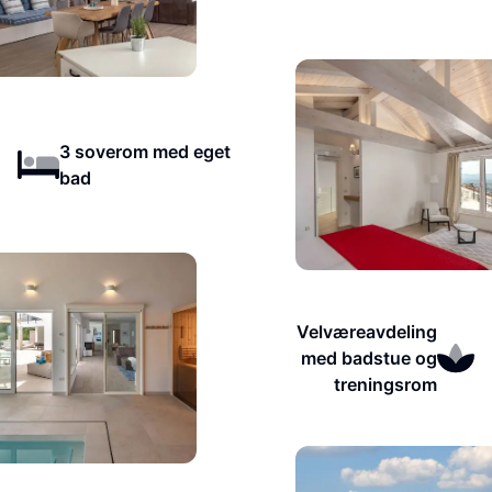
3 soverom med eget
bad
Velværeavdeling
med badstue og
treningsrom