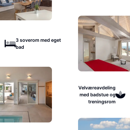
3 soverom med eget
bad
Velværeavdeling
med badstue og
treningsrom