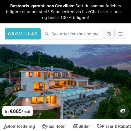
Bestepris-garanti hos Crovillas:
Sett du samme feriehus
billigere et annet sted? Send lenken via LiveChat eller e-post –
og bestill 100 € billigere!
CROVILLAS
€685
fra
/ natt
Romfordeling
Fasiliteter
Bilder
Priser & Rabat