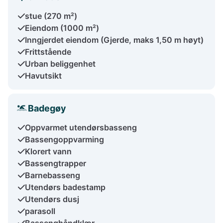
stue (270 m²)
Eiendom (1000 m²)
Inngjerdet eiendom (Gjerde, maks 1,50 m høyt)
Frittstående
Urban beliggenhet
Havutsikt
Badegøy
Oppvarmet utendørsbasseng
Bassengoppvarming
Klorert vann
Bassengtrapper
Barnebasseng
Utendørs badestamp
Utendørs dusj
parasoll
Bassenghåndklær