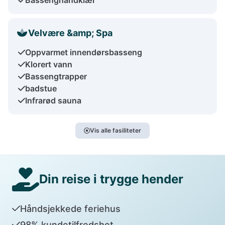
Velvære &amp; Spa
Oppvarmet innendørsbasseng
Klorert vann
Bassengtrapper
badstue
Infrarød sauna
Vis alle fasiliteter
Din reise i trygge hender
Håndsjekkede feriehus
98% kundetilfredshet