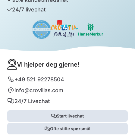
24/7 livechat
Vi hjelper deg gjerne!
+49 521 92278504
info@crovillas.com
24/7 Livechat
Start livechat
Ofte stilte spørsmål