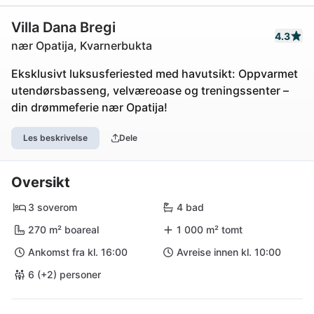
Villa Dana Bregi
4.3
nær Opatija, Kvarnerbukta
Eksklusivt luksusferiested med havutsikt: Oppvarmet
utendørsbasseng, velværeoase og treningssenter –
din drømmeferie nær Opatija!
Les beskrivelse
Dele
Oversikt
3 soverom
4 bad
270 m² boareal
1 000 m² tomt
Ankomst fra kl. 16:00
Avreise innen kl. 10:00
6 (+2) personer