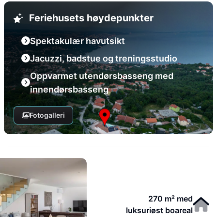
Feriehusets høydepunkter
Spektakulær havutsikt
Jacuzzi, badstue og treningsstudio
Oppvarmet utendørsbasseng med
innendørsbasseng
Fotogalleri
270 m² med
luksuriøst boareal