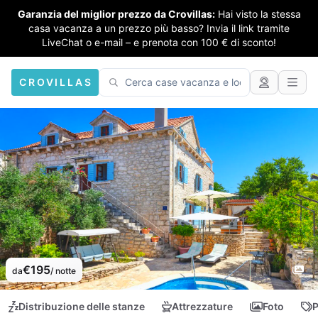
Garanzia del miglior prezzo da Crovillas:
Hai visto la stessa
casa vacanza a un prezzo più basso? Invia il link tramite
LiveChat o e-mail – e prenota con 100 € di sconto!
CROVILLAS
€195
da
/ notte
Distribuzione delle stanze
Attrezzature
Foto
P