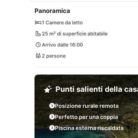
Panoramica
Anche l'affascinante cittadina di Sutivan, c
ristorante Grill Garden, è facilmente raggiun
1 Camere da letto
sono a pochi passi, ideali per prendere il sol
25 m² di superficie abitabile
Arrivo dalle 16:00
Con il porto dei traghetti di Supetar come po
all'aeroporto di Brač, potrete rendere la vos
2 persone
Casa Magical Island!
Punti salienti della ca
Posizione rurale remota
Perfetto per una coppia
Piscina esterna riscaldata