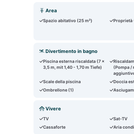
Area
Spazio abitativo (25 m²)
Proprietà
Divertimento in bagno
Piscina esterna riscaldata (7 x
Riscaldam
3,5 m, mit 1,40 - 1,70 m Tiefe)
(Pompa / 
aggiuntiv
Scale della piscina
Doccia es
Ombrellone (1)
Asciugama
Vivere
TV
Sat-TV
Cassaforte
Aria condi