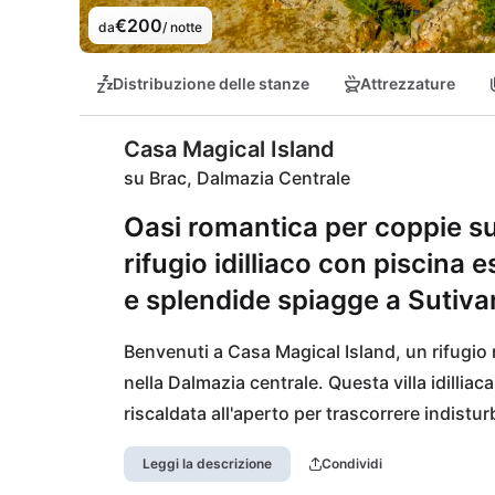
€200
da
/ notte
Distribuzione delle stanze
Attrezzature
Casa Magical Island
su Brac, Dalmazia Centrale
Oasi romantica per coppie sul
rifugio idilliaco con piscina 
e splendide spiagge a Sutiva
Benvenuti a Casa Magical Island, un rifugio r
nella Dalmazia centrale. Questa villa idilliac
riscaldata all'aperto per trascorrere indistur
distanza si trova il Parco Naturale di Sutivan
Leggi la descrizione
Condividi
esplorazioni.
