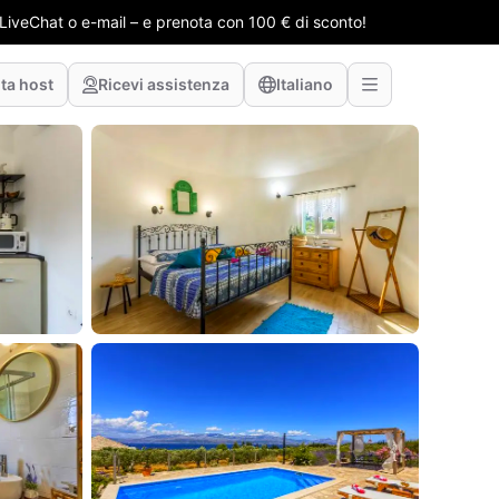
e LiveChat o e-mail – e prenota con 100 € di sconto!
ta host
Ricevi assistenza
Italiano