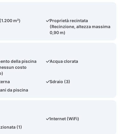
 (1.200 m²)
Proprietà recintata
(Recinzione, altezza massima
0,90 m)
ento della piscina
Acqua clorata
nessun costo
o)
terna
Sdraio (3)
ni da piscina
Internet (WiFi)
zionata (1)