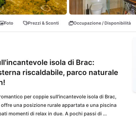
Foto
Prezzi & Sconti
Occupazione / Disponibilità
l'incantevole isola di Brac:
esterna riscaldabile, parco naturale
n!
omantico per coppie sull'incantevole isola di Brac, 
a offre una posizione rurale appartata e una piscina 
bati momenti di relax in due. A pochi passi di 
, il luogo ideale per rilassanti passeggiate ed 