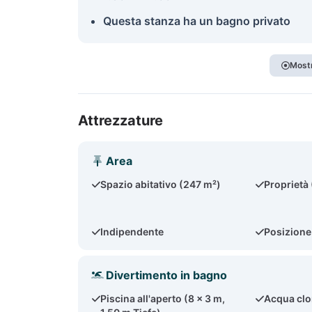
Questa stanza ha un bagno privato
Mostr
Attrezzature
Area
Spazio abitativo (247 m²)
Proprietà
Indipendente
Posizione
Divertimento in bagno
Piscina all'aperto (8 x 3 m,
Acqua clo