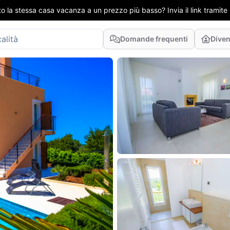
to la stessa casa vacanza a un prezzo più basso? Invia il link tramit
Domande frequenti
Diven