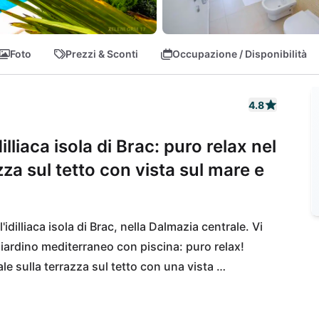
Foto
Prezzi & Sconti
Occupazione / Disponibilità
4.8
illiaca isola di Brac: puro relax nel
za sul tetto con vista sul mare e
'idilliaca isola di Brac, nella Dalmazia centrale. Vi 
iardino mediterraneo con piscina: puro relax! 
ale sulla terrazza sul tetto con una vista 
a pochi passi, mentre l'affascinante città di 
olo pochi chilometri. Esplorate la pittoresca isola 