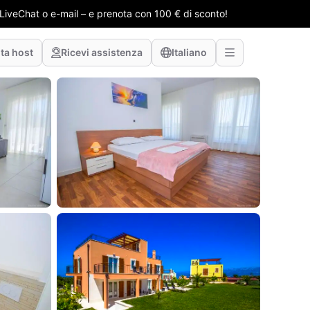
e LiveChat o e-mail – e prenota con 100 € di sconto!
ta host
Ricevi assistenza
Italiano