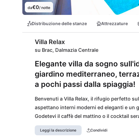
€0
da
/ notte
Distribuzione delle stanze
Attrezzature
Villa Relax
su Brac, Dalmazia Centrale
Elegante villa da sogno sull'id
giardino mediterraneo, terraz
a pochi passi dalla spiaggia!
Benvenuti a Villa Relax, il rifugio perfetto sull
aspettano interni moderni ed eleganti e un g
Godetevi il caffè del mattino o il cocktail ser
mozzafiato sul mare. La splendida spiaggia è 
Leggi la descrizione
Condividi
Supetar e il suo porto dei traghetti distano s