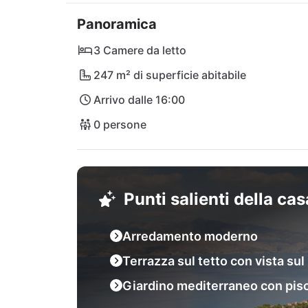
con le sue città storiche come Milna o Bol e 
Panoramica
(Zlatni Rat). La vicinanza agli aeroporti di Bra
spalle la vita quotidiana e immergetevi nel 
3 Camere da letto
247 m² di superficie abitabile
Arrivo dalle 16:00
0 persone
Punti salienti della ca
Arredamento moderno
Terrazza sul tetto con vista su
Giardino mediterraneo con pis