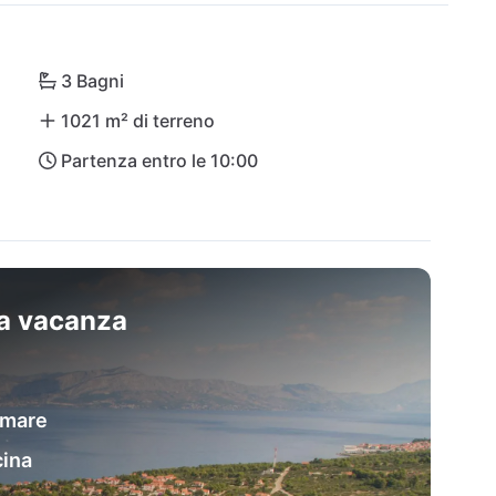
lasciatevi incantare dal famoso "Corno d'Oro" 
č e Spalato facilita gli spostamenti: lasciatevi alle 
magico mondo di Villa Relax!
3 Bagni
1021 m² di terreno
Partenza entro le 10:00
sa vacanza
l mare
cina