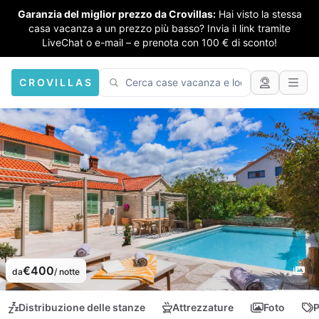
Garanzia del miglior prezzo da Crovillas:
Hai visto la stessa
casa vacanza a un prezzo più basso? Invia il link tramite
LiveChat o e-mail – e prenota con 100 € di sconto!
CROVILLAS
€400
da
/ notte
Distribuzione delle stanze
Attrezzature
Foto
P