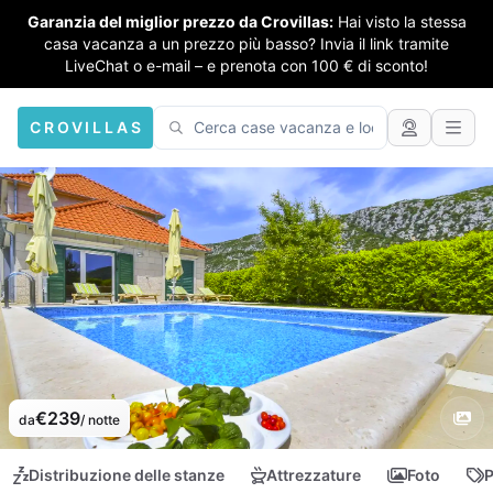
Garanzia del miglior prezzo da Crovillas:
Hai visto la stessa
casa vacanza a un prezzo più basso? Invia il link tramite
LiveChat o e-mail – e prenota con 100 € di sconto!
CROVILLAS
€239
da
/ notte
Distribuzione delle stanze
Attrezzature
Foto
P