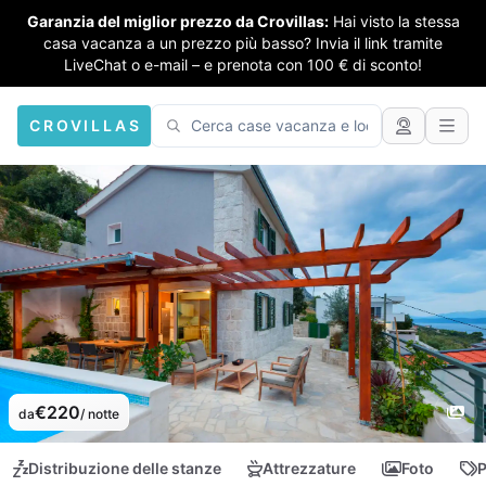
Garanzia del miglior prezzo da Crovillas:
Hai visto la stessa
casa vacanza a un prezzo più basso? Invia il link tramite
LiveChat o e-mail – e prenota con 100 € di sconto!
CROVILLAS
€220
da
/ notte
Distribuzione delle stanze
Attrezzature
Foto
P