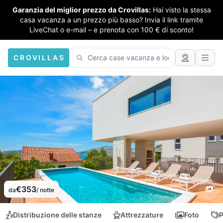
Garanzia del miglior prezzo da Crovillas:
Hai visto la stessa
casa vacanza a un prezzo più basso? Invia il link tramite
LiveChat o e-mail – e prenota con 100 € di sconto!
CROVILLAS
€353
da
/ notte
Distribuzione delle stanze
Attrezzature
Foto
P