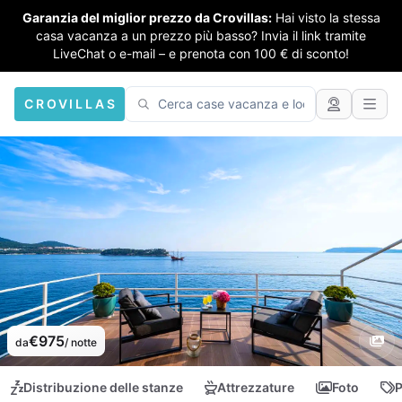
Garanzia del miglior prezzo da Crovillas:
Hai visto la stessa
casa vacanza a un prezzo più basso? Invia il link tramite
LiveChat o e-mail – e prenota con 100 € di sconto!
CROVILLAS
€975
da
/ notte
Distribuzione delle stanze
Attrezzature
Foto
P