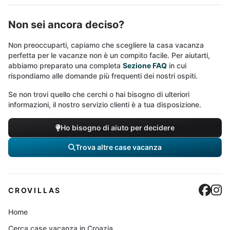
Non sei ancora deciso?
Non preoccuparti, capiamo che scegliere la casa vacanza
perfetta per le vacanze non è un compito facile. Per aiutarti,
abbiamo preparato una completa
Sezione FAQ
in cui
rispondiamo alle domande più frequenti dei nostri ospiti.
Se non trovi quello che cerchi o hai bisogno di ulteriori
informazioni, il nostro servizio clienti è a tua disposizione.
Ho bisogno di aiuto per decidere
Trova altre case vacanza
Cro
C
CROVILLAS
Home
Cerca case vacanza in Croazia