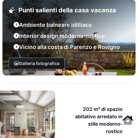
Punti salienti della casa vacanza
Ambiente balneare idilliaco
Interior design moderno-rustico
Vicino alla costa di Parenzo e Rovigno
Galleria fotografica
202 m² di spazio
abitativo arredato in
stile moderno-
rustico