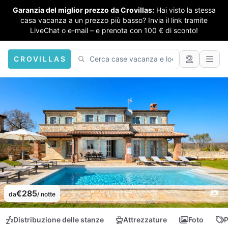
Garanzia del miglior prezzo da Crovillas:
Hai visto la stessa
casa vacanza a un prezzo più basso? Invia il link tramite
LiveChat o e-mail – e prenota con 100 € di sconto!
CROVILLAS
€285
da
/ notte
Distribuzione delle stanze
Attrezzature
Foto
P