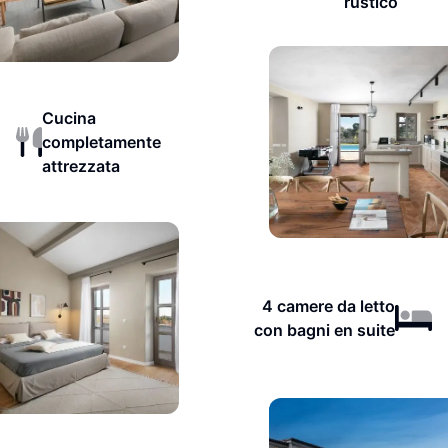
rustico
Cucina
completamente
attrezzata
4 camere da letto
con bagni en suite