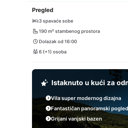
vam mogućnost kupovine. Otkrijte šarmantni gr
Pregled
Dominče i Vela Luka otisnite na nezaboravne i
Lastovsko otočje. Zračna luka Dubrovnik tak
3 spavaće sobe
Uživajte u svom odmoru iz snova u ovoj luks
190 m² stambenog prostora
Dolazak od 16:00
6 (+1) osoba
Istaknuto u kući za o
Vila super modernog dizajna
Fantastičan panoramski pogle
Grijani vanjski bazen