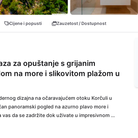
Cijene i popusti
Zauzetost / Dostupnost
oaza za opuštanje s grijanim
om na more i slikovitom plažom u
odernog dizajna na očaravajućem otoku Korčuli u 
ičan panoramski pogled na azurno plavo more i 
a vas da se zadržite dok uživate u impresivnom 
m), savršena za sunčane dane uz more. Za 
u blizini (1500 m), a supermarket (1400 m) nudi 