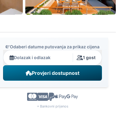
Odaberi datume putovanja za prikaz cijena
Dolazak i odlazak
1 gost
Provjeri dostupnost
+ Bankovni prijenos