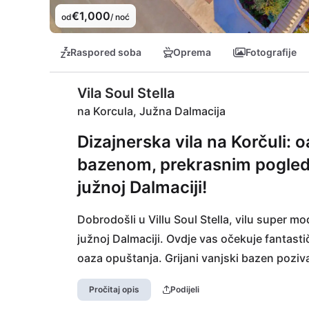
€1,000
od
/ noć
Raspored soba
Oprema
Fotografije
Vila Soul Stella
na Korcula, Južna Dalmacija
Dizajnerska vila na Korčuli: 
bazenom, prekrasnim pogled
južnoj Dalmaciji!
Dobrodošli u Villu Soul Stella, vilu super m
južnoj Dalmaciji. Ovdje vas očekuje fantast
oaza opuštanja. Grijani vanjski bazen poziv
okruženju. Nadomak je slikovita plaža (90 
Pročitaj opis
Podijeli
kulinarske doživljaje, restorani vas očekuju 