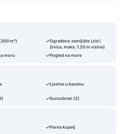
 (300 m²)
Ograđeno zemljište (zid i
živica, maks. 1.20 m visine)
na moru
Pogled na more
a
Ljestve u bazenu
6)
Suncobran (2)
Parna kupelj