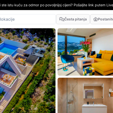
i ste istu kuću za odmor po povoljnijoj cijeni? Pošaljite link putem LiveC
Česta pitanja
Postani