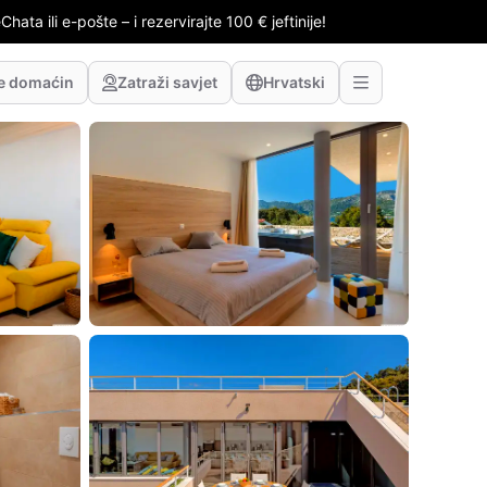
hata ili e-pošte – i rezervirajte 100 € jeftinije!
te domaćin
Zatraži savjet
Hrvatski