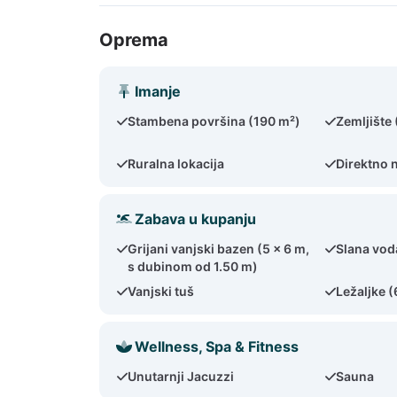
Oprema
Imanje
Stambena površina (190 m²)
Zemljište
Ruralna lokacija
Direktno 
Zabava u kupanju
Grijani vanjski bazen (5 x 6 m,
Slana vod
s dubinom od 1.50 m)
Vanjski tuš
Ležaljke (
Wellness, Spa & Fitness
Unutarnji Jacuzzi
Sauna