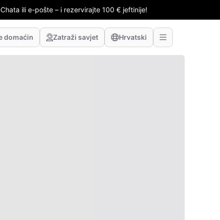
hata ili e-pošte – i rezervirajte 100 € jeftinije!
te domaćin
Zatraži savjet
Hrvatski