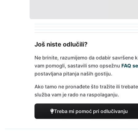
Još niste odlučili?
Ne brinite, razumijemo da odabir savršene 
vam pomogli, sastavili smo opsežnu
FAQ se
postavljana pitanja naših gostiju.
Ako tamo ne pronađete što tražite ili trebat
služba vam je rado na raspolaganju.
Treba mi pomoć pri odlučivanju