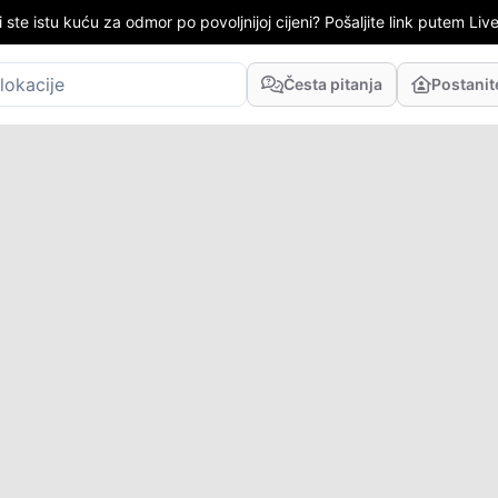
i ste istu kuću za odmor po povoljnijoj cijeni? Pošaljite link putem LiveC
Česta pitanja
Postani