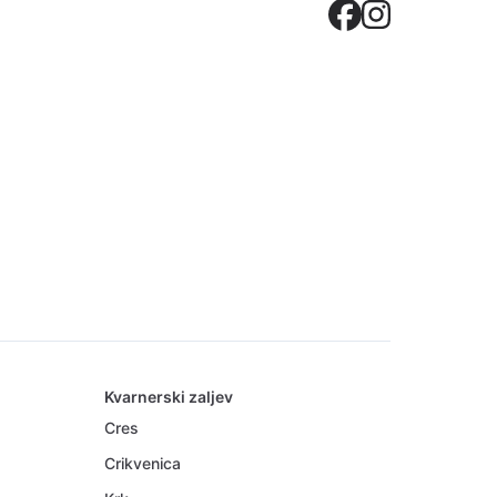
Crovilla
Crovil
Kvarnerski zaljev
Cres
Crikvenica