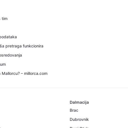
s tim
 podataka
ša pretraga funkcionira
posredovanja
sum
a Mallorcu? – millorca.com
Dalmacija
Brac
Dubrovnik