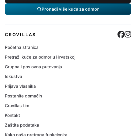
Pronađi više kuća za odmor
Cro
C
CROVILLAS
Početna stranica
Pretraži kuće za odmor u Hrvatskoj
Grupna i poslovna putovanja
Iskustva
Prijava vlasnika
Postanite domaćin
Crovillas tim
Kontakt
Zaštita podataka
Kako naša pretraga funkcionira