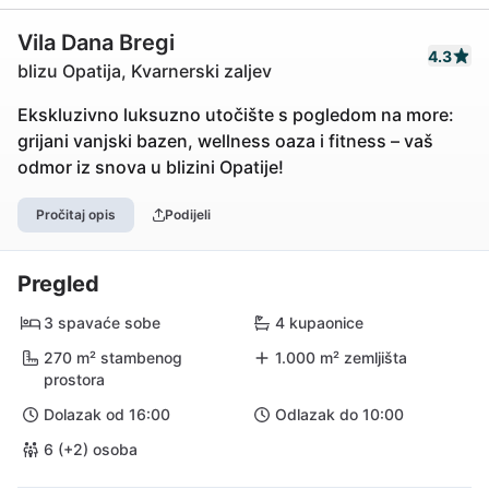
Vila Dana Bregi
4.3
blizu Opatija, Kvarnerski zaljev
Ekskluzivno luksuzno utočište s pogledom na more:
grijani vanjski bazen, wellness oaza i fitness – vaš
odmor iz snova u blizini Opatije!
Pročitaj opis
Podijeli
Pregled
3 spavaće sobe
4 kupaonice
270 m² stambenog
1.000 m² zemljišta
prostora
Dolazak od 16:00
Odlazak do 10:00
6 (+2) osoba