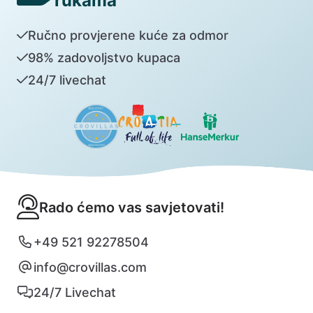
rukama
Ručno provjerene kuće za odmor
98% zadovoljstvo kupaca
24/7 livechat
Rado ćemo vas savjetovati!
+49 521 92278504
info@crovillas.com
24/7 Livechat