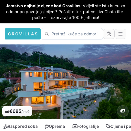
Jamstvo najbolje cijene kod Crovillas:
Vidjeli ste istu kuću za
odmor po povoljnijoj cijeni? Pošaljite link putem LiveChata ili e-
pošte – i rezervirajte 100 € jeftinije!
CROVILLAS
€685
od
/ noć
Raspored soba
Oprema
Fotografije
Cijene i p