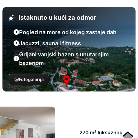
Istaknuto u kući za odmor
Pogled na more od kojeg zastaje dah
Jacuzzi, sauna i fitness
Grijani vanjski bazen s unutarnjim
bazenom
Fotogalerija
270 m² luksuznog