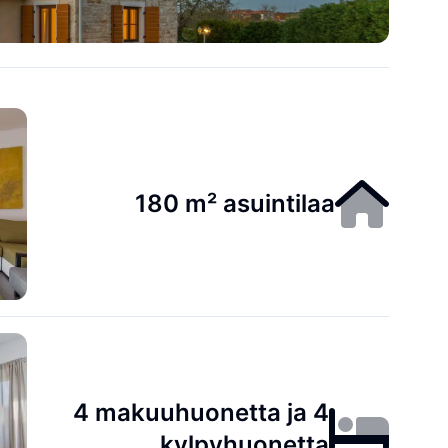
180 m² asuintilaa
4 makuuhuonetta ja 4
kylpyhuonetta