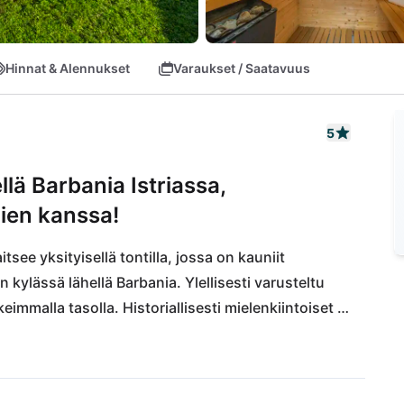
Hinnat & Alennukset
Varaukset / Saatavuus
5
lä Barbania Istriassa,
ien kanssa!
tsee yksityisellä tontilla, jossa on kauniit 
 kylässä lähellä Barbania. Ylellisesti varusteltu 
eimmalla tasolla. Historiallisesti mielenkiintoiset 
etvinčenat tai Žminj, ovat 6-10 kilometrin 
skeisen sijainnin ansiosta kaikki nähtävyydet, 
 saavutettavissa."